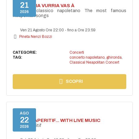
21
I'TE VURRIA VURRIA VAS À
Concerto classico napoletano The most famous
2026
Neapolitan songs
Ven 21 Agosto Ore 22:00
-
fino a Ore 23:59
Pineta Nenzi Bozzi
CATEGORIE:
Concerti
TAG:
concerto napoletano
,
ghironda
,
Classical Neapolitan Concert
SCOPRI
AGO
22
SECRET APERITIF... WITH LIVE MUSIC
Secret aperitif
2026