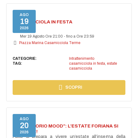
AGO
19
CASAMICCIOLA IN FESTA
2026
Mer 19 Agosto Ore 21:00
-
fino a Ore 23:59
Piazza Marina Casamicciola Terme
CATEGORIE:
Intrattenimento
TAG:
casamicciola in festa
,
estate
casamicciola
SCOPRI
AGO
20
NASCE “FORIO MOOD”: L’ESTATE FORIANA SI
ACCENDE!
2026
Forio si prepara a vivere un’estate all’insegna della