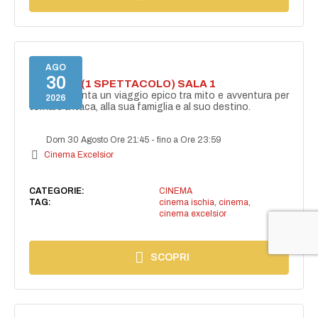
AGO
30
ODISSEA (1 SPETTACOLO) SALA 1
Ulisse affronta un viaggio epico tra mito e avventura per
2026
tornare a Itaca, alla sua famiglia e al suo destino.
Dom 30 Agosto Ore 21:45
-
fino a Ore 23:59
Cinema Excelsior
CATEGORIE:
CINEMA
TAG:
cinema ischia
,
cinema
,
cinema excelsior
SCOPRI