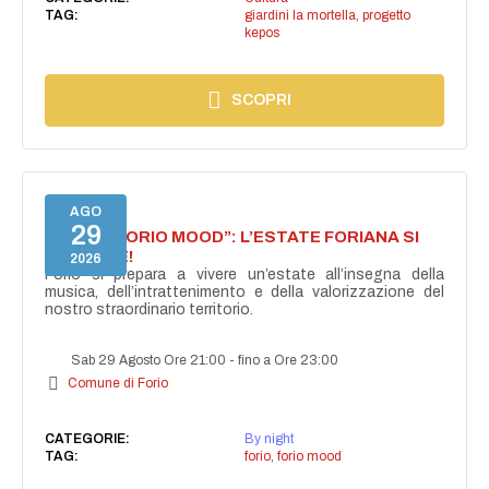
TAG:
giardini la mortella
,
progetto
kepos
SCOPRI
AGO
29
NASCE “FORIO MOOD”: L’ESTATE FORIANA SI
ACCENDE!
2026
Forio si prepara a vivere un’estate all’insegna della
musica, dell’intrattenimento e della valorizzazione del
nostro straordinario territorio.
Sab 29 Agosto Ore 21:00
-
fino a Ore 23:00
Comune di Forio
CATEGORIE:
By night
TAG:
forio
,
forio mood