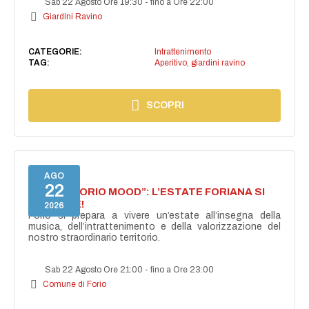
Sab 22 Agosto Ore 19:30
-
fino a Ore 22:00
Giardini Ravino
CATEGORIE:
Intrattenimento
TAG:
Aperitivo
,
giardini ravino
SCOPRI
AGO
22
NASCE “FORIO MOOD”: L’ESTATE FORIANA SI
ACCENDE!
2026
Forio si prepara a vivere un’estate all’insegna della
musica, dell’intrattenimento e della valorizzazione del
nostro straordinario territorio.
Sab 22 Agosto Ore 21:00
-
fino a Ore 23:00
Comune di Forio