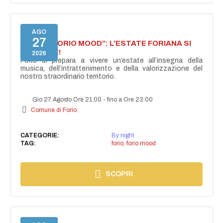
AGO
27
NASCE “FORIO MOOD”: L’ESTATE FORIANA SI
ACCENDE!
2026
Forio si prepara a vivere un’estate all’insegna della
musica, dell’intrattenimento e della valorizzazione del
nostro straordinario territorio.
Gio 27 Agosto Ore 21:00
-
fino a Ore 23:00
Comune di Forio
CATEGORIE:
By night
TAG:
forio
,
forio mood
SCOPRI