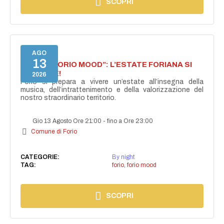
SCOPRI
AGO
13
NASCE “FORIO MOOD”: L’ESTATE FORIANA SI
ACCENDE!
2026
Forio si prepara a vivere un’estate all’insegna della
musica, dell’intrattenimento e della valorizzazione del
nostro straordinario territorio.
Gio 13 Agosto Ore 21:00
-
fino a Ore 23:00
Comune di Forio
CATEGORIE:
By night
TAG:
forio
,
forio mood
SCOPRI