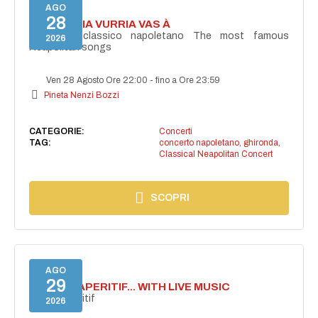
AGO
28
I'TE VURRIA VURRIA VAS À
Concerto classico napoletano The most famous
2026
Neapolitan songs
Ven 28 Agosto Ore 22:00
-
fino a Ore 23:59
Pineta Nenzi Bozzi
CATEGORIE:
Concerti
TAG:
concerto napoletano
,
ghironda
,
Classical Neapolitan Concert
SCOPRI
AGO
29
SECRET APERITIF... WITH LIVE MUSIC
Secret aperitif
2026