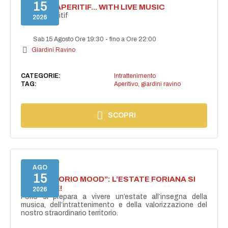
15
SECRET APERITIF... WITH LIVE MUSIC
Secret aperitif
2026
Sab 15 Agosto Ore 19:30
-
fino a Ore 22:00
Giardini Ravino
CATEGORIE:
Intrattenimento
TAG:
Aperitivo
,
giardini ravino
SCOPRI
AGO
15
NASCE “FORIO MOOD”: L’ESTATE FORIANA SI
ACCENDE!
2026
Forio si prepara a vivere un’estate all’insegna della
musica, dell’intrattenimento e della valorizzazione del
nostro straordinario territorio.