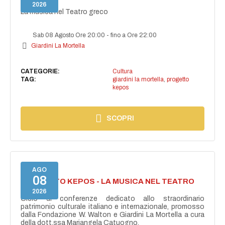
GRECO
2026
La musica nel Teatro greco
Sab 08 Agosto Ore 20:00
-
fino a Ore 22:00
Giardini La Mortella
CATEGORIE:
Cultura
TAG:
giardini la mortella
,
progetto
kepos
SCOPRI
AGO
08
PROGETTO KEPOS - LA MUSICA NEL TEATRO
GRECO
2026
Ciclo di conferenze dedicato allo straordinario
patrimonio culturale italiano e internazionale, promosso
dalla Fondazione W. Walton e Giardini La Mortella a cura
della dott.ssa Mariangela Catuogno.