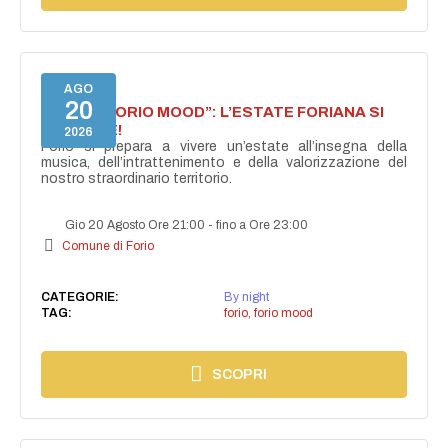
AGO
20
NASCE “FORIO MOOD”: L’ESTATE FORIANA SI
ACCENDE!
2026
Forio si prepara a vivere un’estate all’insegna della
musica, dell’intrattenimento e della valorizzazione del
nostro straordinario territorio.
Gio 20 Agosto Ore 21:00
-
fino a Ore 23:00
Comune di Forio
CATEGORIE:
By night
TAG:
forio
,
forio mood
SCOPRI