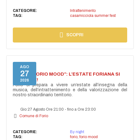
CATEGORIE:
Intrattenimento
TAG:
casamicciola summer fest
SCOPRI
AGO
27
NASCE “FORIO MOOD”: L’ESTATE FORIANA SI
ACCENDE!
2026
Forio si prepara a vivere un’estate all’insegna della
musica, dell’intrattenimento e della valorizzazione del
nostro straordinario territorio.
Gio 27 Agosto Ore 21:00
-
fino a Ore 23:00
Comune di Forio
CATEGORIE:
By night
TAG:
forio
,
forio mood