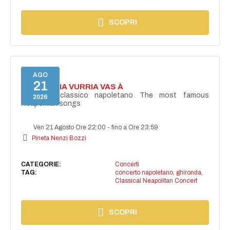
SCOPRI
AGO
21
I'TE VURRIA VURRIA VAS À
Concerto classico napoletano The most famous
2026
Neapolitan songs
Ven 21 Agosto Ore 22:00
-
fino a Ore 23:59
Pineta Nenzi Bozzi
CATEGORIE:
Concerti
TAG:
concerto napoletano
,
ghironda
,
Classical Neapolitan Concert
SCOPRI