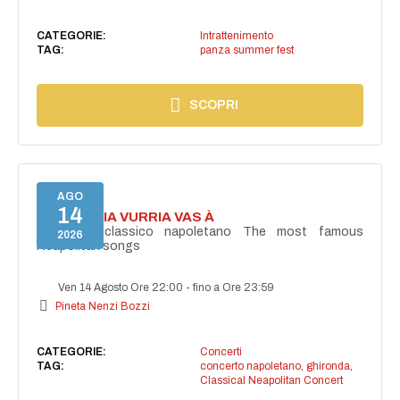
CATEGORIE:
Intrattenimento
TAG:
panza summer fest
SCOPRI
AGO
14
I'TE VURRIA VURRIA VAS À
Concerto classico napoletano The most famous
2026
Neapolitan songs
Ven 14 Agosto Ore 22:00
-
fino a Ore 23:59
Pineta Nenzi Bozzi
CATEGORIE:
Concerti
TAG:
concerto napoletano
,
ghironda
,
Classical Neapolitan Concert