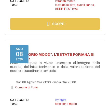
CATEGORIE:
Intrattenimento
TAG:
festa della birra
,
eventi panza
,
BEER FESTIVAL
SCOPRI
AGO
08
NASCE “FORIO MOOD”: L’ESTATE FORIANA SI
ACCENDE!
2026
Forio si prepara a vivere un’estate all’insegna della
musica, dell’intrattenimento e della valorizzazione del
nostro straordinario territorio.
Sab 08 Agosto Ore 21:00
-
fino a Ore 23:00
Comune di Forio
CATEGORIE:
By night
TAG:
forio
,
forio mood