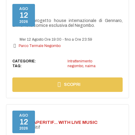
AGO
12
NAIMA
NAIMA, il progetto house internazionale di Gennaro,
2026
arriva nella cornice esclusiva del Negombo.
Mer 12 Agosto Ore 19:00
-
fino a Ore 23:59
Parco Termale Negombo
CATEGORIE:
Intrattenimento
TAG:
negombo
,
naima
SCOPRI
AGO
12
SECRET APERITIF... WITH LIVE MUSIC
Secret aperitif
2026