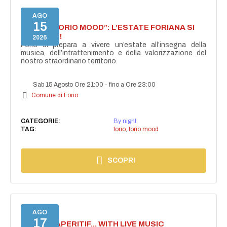
AGO
15
NASCE “FORIO MOOD”: L’ESTATE FORIANA SI
ACCENDE!
2026
Forio si prepara a vivere un’estate all’insegna della
musica, dell’intrattenimento e della valorizzazione del
nostro straordinario territorio.
Sab 15 Agosto Ore 21:00
-
fino a Ore 23:00
Comune di Forio
CATEGORIE:
By night
TAG:
forio
,
forio mood
SCOPRI
AGO
17
SECRET APERITIF... WITH LIVE MUSIC