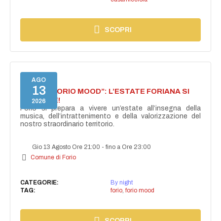
SCOPRI
AGO
13
NASCE “FORIO MOOD”: L’ESTATE FORIANA SI
ACCENDE!
2026
Forio si prepara a vivere un’estate all’insegna della
musica, dell’intrattenimento e della valorizzazione del
nostro straordinario territorio.
Gio 13 Agosto Ore 21:00
-
fino a Ore 23:00
Comune di Forio
CATEGORIE:
By night
TAG:
forio
,
forio mood
SCOPRI