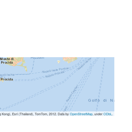
g Kong), Esri (Thailand), TomTom, 2012. Data by
OpenStreetMap
, under
ODbL
.