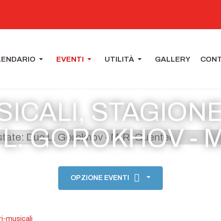
LENDARIO
EVENTI
UTILITÀ
GALLERY
CONT
ICALI, STAGION
 L. GOROKHOV - 
OPZIONE EVENTI
i-musicali