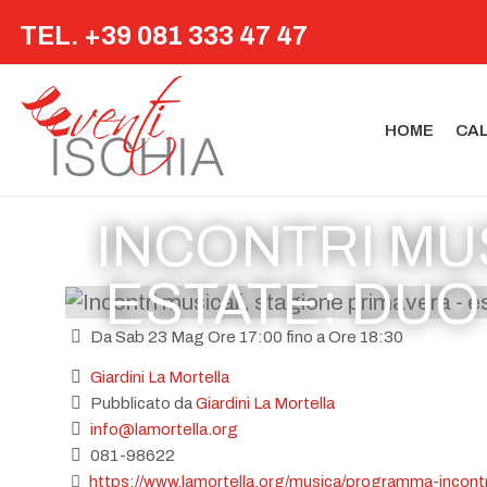
TEL. +39 081 333 47 47
HOME
CA
INCONTRI MUS
ESTATE: DUO
Da Sab 23 Mag Ore 17:00 fino a Ore 18:30
Giardini La Mortella
Pubblicato da
Giardini La Mortella
info@lamortella.org
081-98622
https://www.lamortella.org/musica/programma-incontr