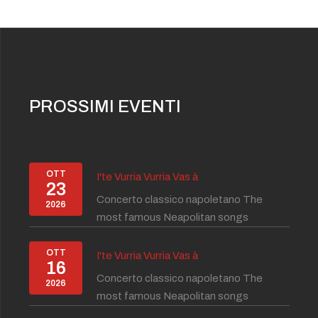
PROSSIMI EVENTI
OTT
I'te Vurria Vurria Vas à
23
Concerto classico napoletano The
2026
most famous Neapolitan songs
OTT
I'te Vurria Vurria Vas à
16
Concerto classico napoletano The
2026
most famous Neapolitan songs