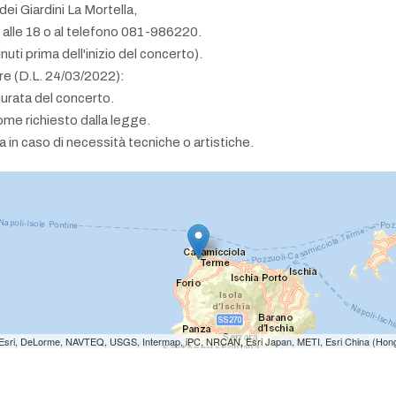
ei Giardini La Mortella,
0 alle 18 o al telefono 081-986220.
ti prima dell'inizio del concerto).
ore (D.L. 24/03/2022):
durata del concerto.
ome richiesto dalla legge.
a in caso di necessità tecniche o artistiche.
e: Esri, DeLorme, NAVTEQ, USGS, Intermap, iPC, NRCAN, Esri Japan, METI, Esri China (Hon