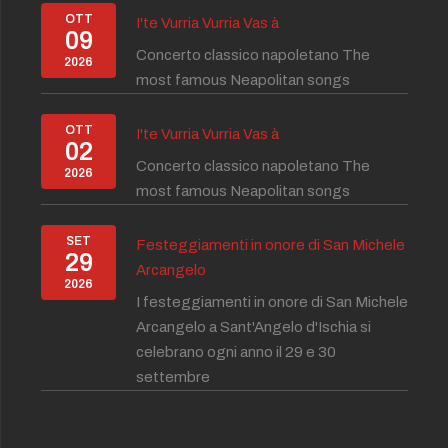
OTT
I'te Vurria Vurria Vas à
09
Concerto classico napoletano The
2026
most famous Neapolitan songs
OTT
I'te Vurria Vurria Vas à
02
Concerto classico napoletano The
2026
most famous Neapolitan songs
SET
Festeggiamenti in onore di San Michele
29
Arcangelo
2026
I festeggiamenti in onore di San Michele
Arcangelo a Sant'Angelo d'Ischia si
celebrano ogni anno il 29 e 30
settembre