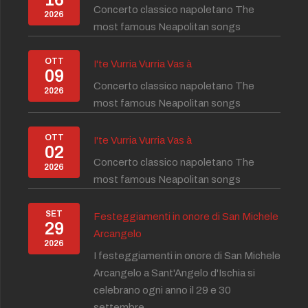
Concerto classico napoletano The
2026
most famous Neapolitan songs
OTT
I'te Vurria Vurria Vas à
09
Concerto classico napoletano The
2026
most famous Neapolitan songs
OTT
I'te Vurria Vurria Vas à
02
Concerto classico napoletano The
2026
most famous Neapolitan songs
SET
Festeggiamenti in onore di San Michele
29
Arcangelo
2026
I festeggiamenti in onore di San Michele
Arcangelo a Sant'Angelo d'Ischia si
celebrano ogni anno il 29 e 30
settembre