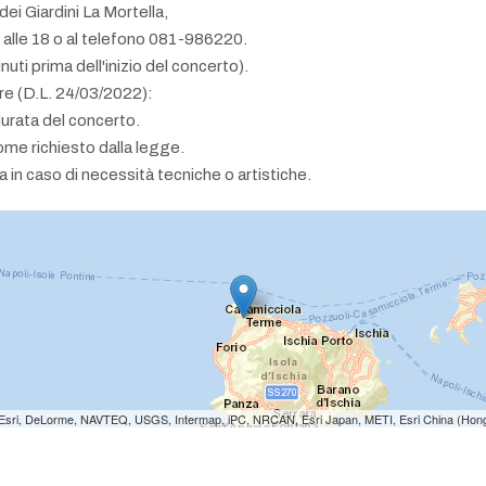
ei Giardini La Mortella,
0 alle 18 o al telefono 081-986220.
ti prima dell'inizio del concerto).
ore (D.L. 24/03/2022):
durata del concerto.
ome richiesto dalla legge.
a in caso di necessità tecniche o artistiche.
e: Esri, DeLorme, NAVTEQ, USGS, Intermap, iPC, NRCAN, Esri Japan, METI, Esri China (Hon