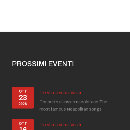
PROSSIMI EVENTI
OTT
I'te Vurria Vurria Vas à
23
Concerto classico napoletano The
2026
most famous Neapolitan songs
OTT
I'te Vurria Vurria Vas à
16