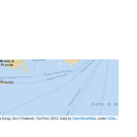
g Kong), Esri (Thailand), TomTom, 2012. Data by
OpenStreetMap
, under
ODbL
.