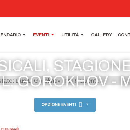
LENDARIO
EVENTI
UTILITÀ
GALLERY
CONT
ICALI, STAGION
 L. GOROKHOV - 
OPZIONE EVENTI
i-musicali