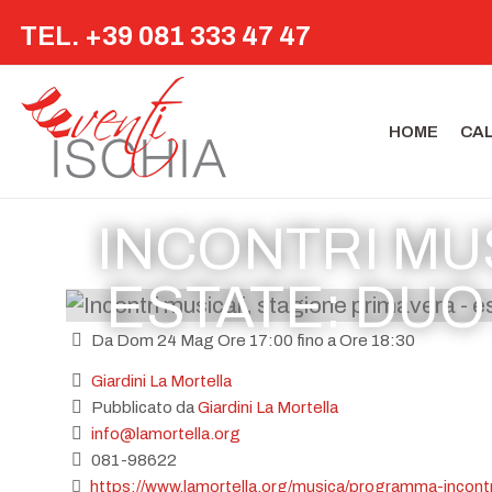
TEL. +39 081 333 47 47
HOME
CA
INCONTRI MUS
ESTATE: DUO
Da Dom 24 Mag Ore 17:00 fino a Ore 18:30
Giardini La Mortella
Pubblicato da
Giardini La Mortella
info@lamortella.org
081-98622
https://www.lamortella.org/musica/programma-incontr