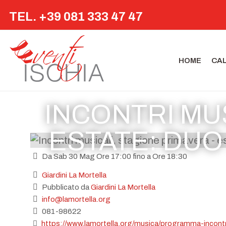
TEL. +39 081 333 47 47
HOME
CA
INCONTRI MUS
ESTATE: DUO
Da Sab 30 Mag Ore 17:00 fino a Ore 18:30
Giardini La Mortella
Pubblicato da
Giardini La Mortella
info@lamortella.org
081-98622
https://www.lamortella.org/musica/programma-incontr