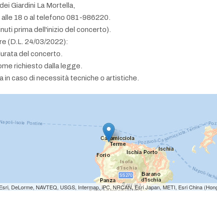
ei Giardini La Mortella,
0 alle 18 o al telefono 081-986220.
ti prima dell'inizio del concerto).
ore (D.L. 24/03/2022):
durata del concerto.
ome richiesto dalla legge.
a in caso di necessità tecniche o artistiche.
e: Esri, DeLorme, NAVTEQ, USGS, Intermap, iPC, NRCAN, Esri Japan, METI, Esri China (Hon