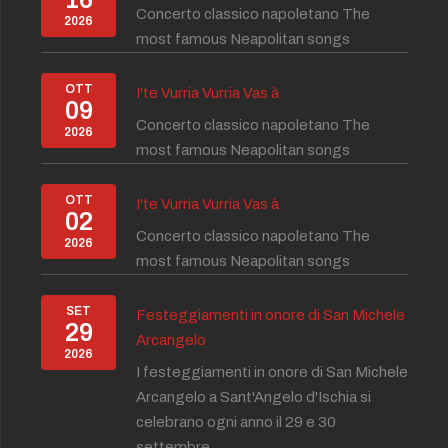
Concerto classico napoletano The
2026
most famous Neapolitan songs
OTT
I'te Vurria Vurria Vas à
09
Concerto classico napoletano The
2026
most famous Neapolitan songs
OTT
I'te Vurria Vurria Vas à
02
Concerto classico napoletano The
2026
most famous Neapolitan songs
SET
Festeggiamenti in onore di San Michele
29
Arcangelo
2026
I festeggiamenti in onore di San Michele
Arcangelo a Sant'Angelo d'Ischia si
celebrano ogni anno il 29 e 30
settembre