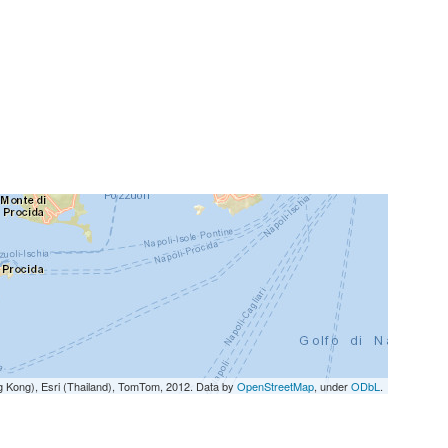
g Kong), Esri (Thailand), TomTom, 2012. Data by
OpenStreetMap
, under
ODbL
.