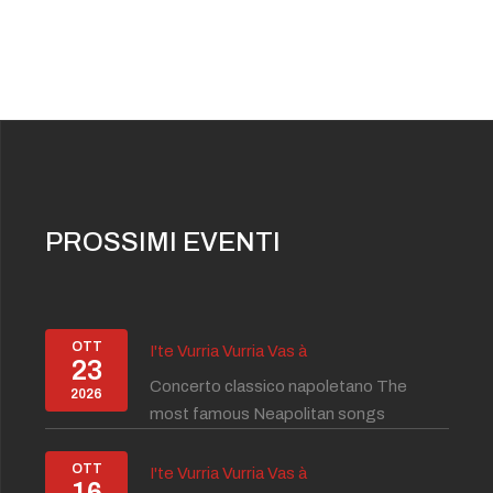
PROSSIMI EVENTI
OTT
I'te Vurria Vurria Vas à
23
Concerto classico napoletano The
2026
most famous Neapolitan songs
OTT
I'te Vurria Vurria Vas à
16