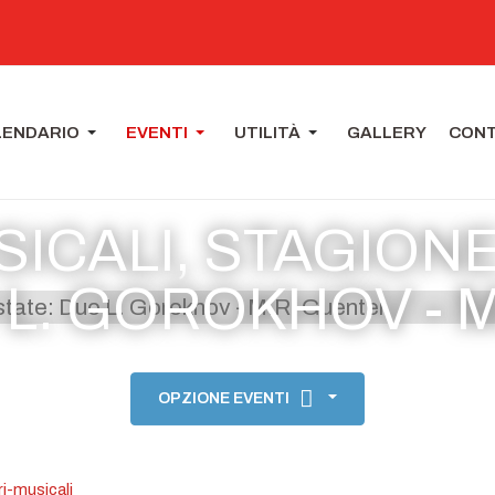
LENDARIO
EVENTI
UTILITÀ
GALLERY
CONT
ICALI, STAGION
 L. GOROKHOV - 
OPZIONE EVENTI
i-musicali