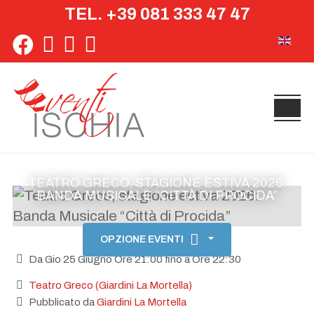
TEL. +39 081 333 47 47
Seleziona 
TEATRO GRECO, STAGIONE ESTIVA 2026:
BANDA MUSICALE “CITTÀ DI PROCIDA”
OPZIONE EVENTI
Da Gio 25 Giugno Ore 21:00 fino a Ore 22:30
Teatro Greco (Giardini La Mortella)
Pubblicato da
Giardini La Mortella