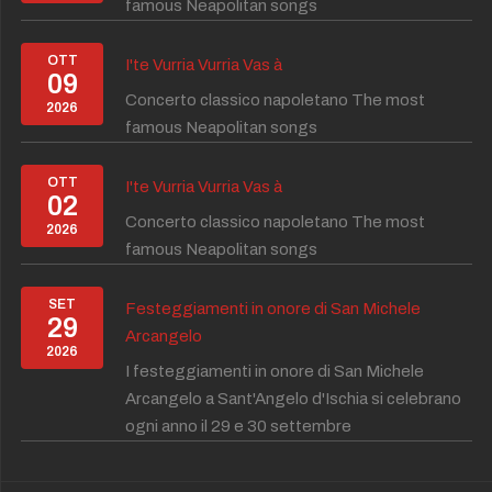
famous Neapolitan songs
OTT
I'te Vurria Vurria Vas à
09
Concerto classico napoletano The most
2026
famous Neapolitan songs
OTT
I'te Vurria Vurria Vas à
02
Concerto classico napoletano The most
2026
famous Neapolitan songs
SET
Festeggiamenti in onore di San Michele
29
Arcangelo
2026
I festeggiamenti in onore di San Michele
Arcangelo a Sant'Angelo d'Ischia si celebrano
ogni anno il 29 e 30 settembre