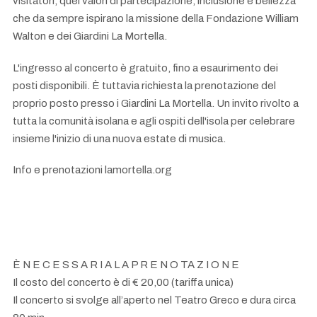
visitatori, quei valori di partecipazione, inclusione e bellezza
che da sempre ispirano la missione della Fondazione William
Walton e dei Giardini La Mortella.
L'ingresso al concerto è gratuito, fino a esaurimento dei
posti disponibili. È tuttavia richiesta la prenotazione del
proprio posto presso i Giardini La Mortella. Un invito rivolto a
tutta la comunità isolana e agli ospiti dell'isola per celebrare
insieme l'inizio di una nuova estate di musica.
Info e prenotazioni lamortella.org
È N E C E S S A R I A L A P R E N O TA Z I O N E
Il costo del concerto è di € 20,00 (tariffa unica)
Il concerto si svolge all’aperto nel Teatro Greco e dura circa