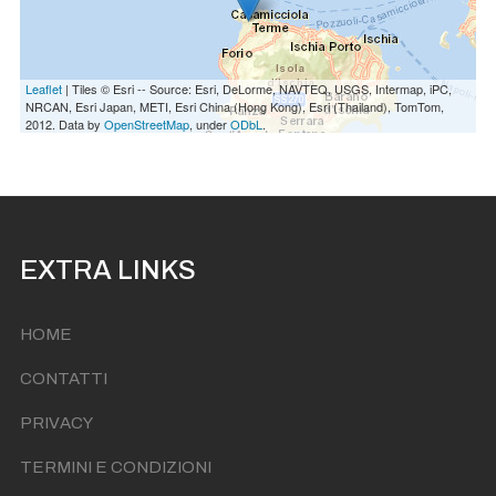
Leaflet
| Tiles © Esri -- Source: Esri, DeLorme, NAVTEQ, USGS, Intermap, iPC,
NRCAN, Esri Japan, METI, Esri China (Hong Kong), Esri (Thailand), TomTom,
2012. Data by
OpenStreetMap
, under
ODbL
.
EXTRA LINKS
HOME
CONTATTI
PRIVACY
TERMINI E CONDIZIONI