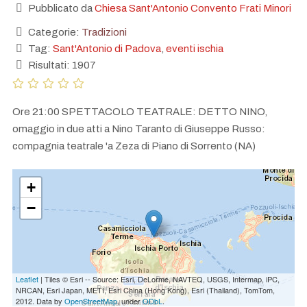
Pubblicato da
Chiesa Sant'Antonio Convento Frati Minori
Categorie:
Tradizioni
Tag:
Sant'Antonio di Padova
,
eventi ischia
Risultati: 1907
Ore 21:00 SPETTACOLO TEATRALE: DETTO NINO,
omaggio in due atti a Nino Taranto di Giuseppe Russo:
compagnia teatrale 'a Zeza di Piano di Sorrento (NA)
+
−
Leaflet
| Tiles © Esri -- Source: Esri, DeLorme, NAVTEQ, USGS, Intermap, iPC,
NRCAN, Esri Japan, METI, Esri China (Hong Kong), Esri (Thailand), TomTom,
2012. Data by
OpenStreetMap
, under
ODbL
.