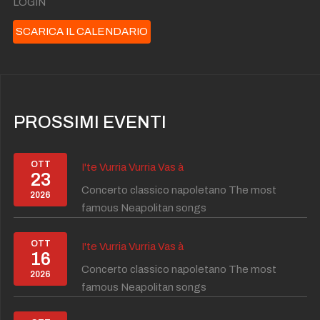
LOGIN
SCARICA IL CALENDARIO
PROSSIMI EVENTI
OTT
I'te Vurria Vurria Vas à
23
Concerto classico napoletano The most
2026
famous Neapolitan songs
OTT
I'te Vurria Vurria Vas à
16
Concerto classico napoletano The most
2026
famous Neapolitan songs