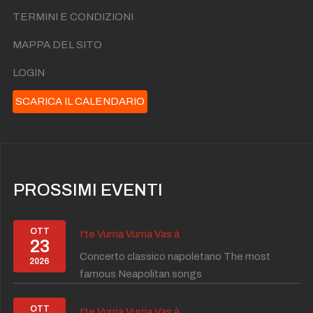
TERMINI E CONDIZIONI
MAPPA DEL SITO
LOGIN
SCARICA IL CALENDARIO
PROSSIMI EVENTI
OTT
I'te Vurria Vurria Vas à
23
Concerto classico napoletano The most
2026
famous Neapolitan songs
OTT
I'te Vurria Vurria Vas à