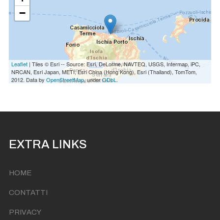
−
Leaflet
| Tiles © Esri -- Source: Esri, DeLorme, NAVTEQ, USGS, Intermap, iPC,
NRCAN, Esri Japan, METI, Esri China (Hong Kong), Esri (Thailand), TomTom,
2012. Data by
OpenStreetMap
, under
ODbL
.
EXTRA LINKS
HOME
CONTATTI
PRIVACY