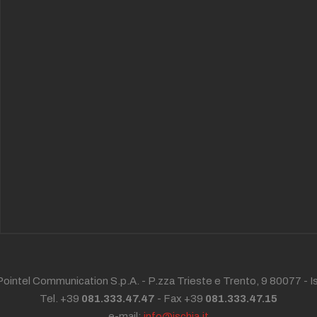
ointel Communication S.p.A. - P.zza Trieste e Trento, 9 80077 -
I
Tel. +39
081.333.47.47
- Fax +39
081.333.47.15
e-mail:
info@ischia.it