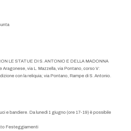
sunta
SIONE CON LE STATUE DI S. ANTONIO E DELLA MADONNA
le Aragonese, via L. Mazzella, via Pontano, corso V:
dizione con la reliquia; via Pontano, Rampe di S. Antonio.
uci e bandiere. Da lunedì 1 giugno (ore 17-19) è possibile
itato Festeggiamenti