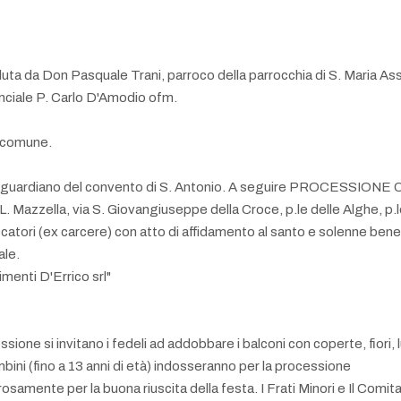
uta da Don Pasquale Trani, parroco della parrocchia di S. Maria As
nciale P. Carlo D'Amodio ofm.
l comune.
zzo, guardiano del convento di S. Antonio. A seguire PROCES
 L. Mazzella, via S. Giovangiuseppe della Croce, p.le delle Alghe, p.
catori (ex carcere) con atto di affidamento al santo e solenne bene
ale.
imenti D'Errico srl"
e si invitano i fedeli ad addobbare i balconi con coperte, fiori, l
bambini (fino a 13 anni di età) indosseranno per la processione
samente per la buona riuscita della festa. I Frati Minori e Il Com