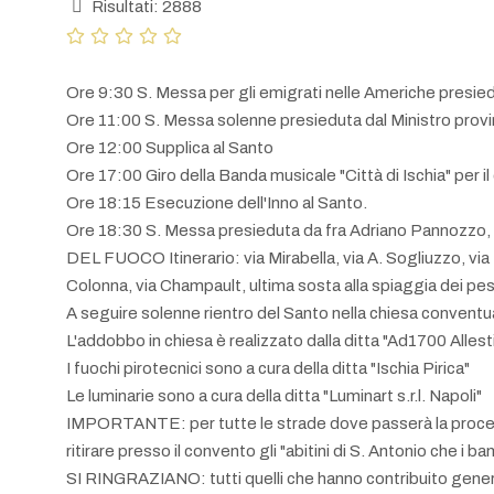
Risultati: 2888
Ore 9:30 S. Messa per gli emigrati nelle Americhe presied
Ore 11:00 S. Messa solenne presieduta dal Ministro provi
Ore 12:00 Supplica al Santo
Ore 17:00 Giro della Banda musicale "Città di Ischia" per i
Ore 18:15 Esecuzione dell'Inno al Santo.
Ore 18:30 S. Messa presieduta da fra Adriano Panno
DEL FUOCO Itinerario: via Mirabella, via A. Sogliuzzo, via
Colonna, via Champault, ultima sosta alla spiaggia dei pes
A seguire solenne rientro del Santo nella chiesa conventu
L'addobbo in chiesa è realizzato dalla ditta "Ad1700 Allest
I fuochi pirotecnici sono a cura della ditta "Ischia Pirica"
Le luminarie sono a cura della ditta "Luminart s.r.l. Napoli"
IMPORTANTE: per tutte le strade dove passerà la procession
ritirare presso il convento gli "abitini di S. Antonio che i 
SI RINGRAZIANO: tutti quelli che hanno contribuito genero