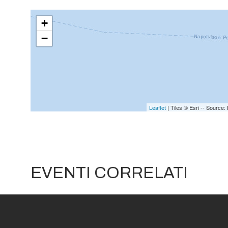
+
−
Leaflet
| Tiles © Esri -- Sourc
EVENTI CORRELATI