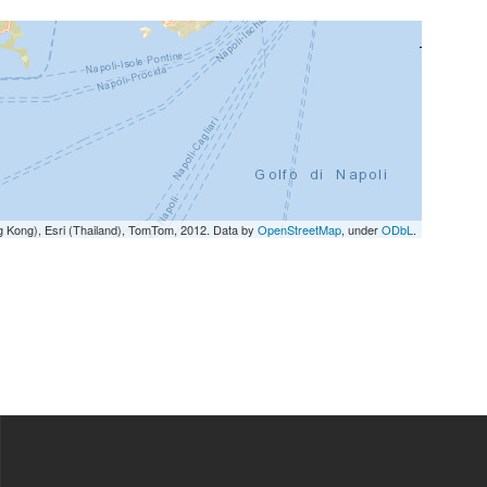
g Kong), Esri (Thailand), TomTom, 2012. Data by
OpenStreetMap
, under
ODbL
.