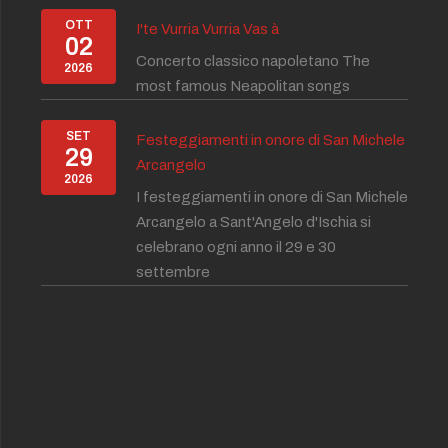
OTT
I'te Vurria Vurria Vas à
02
Concerto classico napoletano The
2026
most famous Neapolitan songs
SET
Festeggiamenti in onore di San Michele
29
Arcangelo
2026
I festeggiamenti in onore di San Michele
Arcangelo a Sant'Angelo d'Ischia si
celebrano ogni anno il 29 e 30
settembre