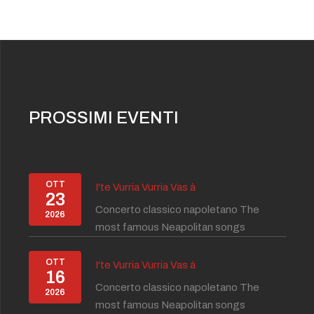
PROSSIMI EVENTI
OTT
I'te Vurria Vurria Vas à
23
Concerto classico napoletano The
2026
most famous Neapolitan songs
OTT
I'te Vurria Vurria Vas à
16
Concerto classico napoletano The
2026
most famous Neapolitan songs