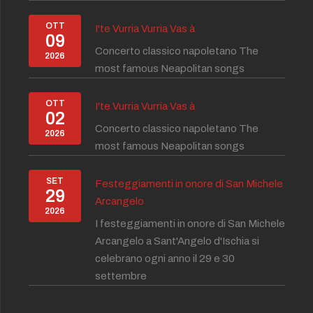
OTT
I'te Vurria Vurria Vas à
09
Concerto classico napoletano The
2026
most famous Neapolitan songs
OTT
I'te Vurria Vurria Vas à
02
Concerto classico napoletano The
2026
most famous Neapolitan songs
SET
Festeggiamenti in onore di San Michele
29
Arcangelo
2026
I festeggiamenti in onore di San Michele
Arcangelo a Sant'Angelo d'Ischia si
celebrano ogni anno il 29 e 30
settembre