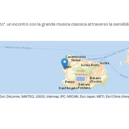
to", un incontro con la grande musica classica attraverso la sensibi
e: Esri, DeLorme, NAVTEQ, USGS, Intermap, iPC, NRCAN, Esri Japan, METI, Esri China (Hon