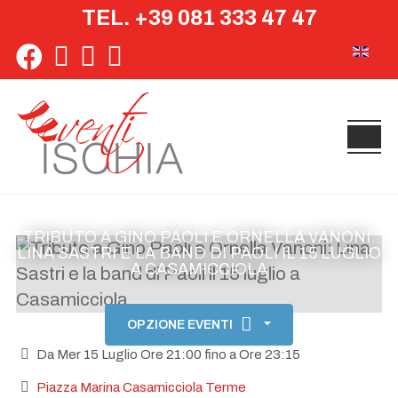
TEL. +39 081 333 47 47
Seleziona 
TRIBUTO A GINO PAOLI E ORNELLA VANONI:
LINA SASTRI E LA BAND DI PAOLI IL 15 LUGLIO
A CASAMICCIOLA
OPZIONE EVENTI
Da Mer 15 Luglio Ore 21:00 fino a Ore 23:15
Piazza Marina Casamicciola Terme