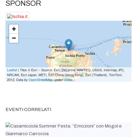
SPONSOR
+
−
Leaflet
| Tiles © Esri -- Source: Esri, DeLorme, NAVTEQ, USGS, Intermap, iPC,
NRCAN, Esri Japan, METI, Esri China (Hong Kong), Esri (Thailand), TomTom,
2012. Data by
OpenStreetMap
, under
ODbL
.
EVENTI CORRELATI