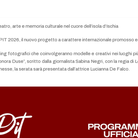
ro, arte e memoria culturale nel cuore dell’isola d’Ischia
con PIT 2026, il nuovo progetto a carattere internazionale promosso
g fotografici che coinvolgeranno modelle e creativi nei luoghi più ic
ora Duse”, scritto dalla giornalista Sabina Negri, con la regia di Lor
rmesse, la serata sarà presentata dall’attrice Lucianna De Falco.