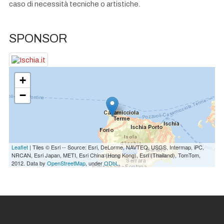
caso di necessità tecniche o artistiche.
SPONSOR
+
−
Leaflet
| Tiles © Esri -- Source: Esri, DeLorme, NAVTEQ, USGS, Intermap, iPC,
NRCAN, Esri Japan, METI, Esri China (Hong Kong), Esri (Thailand), TomTom,
2012. Data by
OpenStreetMap
, under
ODbL
.