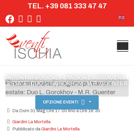
TEL. +39 081 333 47 47
Seleziona 
INCONTRI MUSICALI, STAGIONE PRIMAVERA -
ESTATE: DUO L. GOROKHOV - M.R. GUENTER
OPZIONE EVENTI
Da Dom 31 Mag Ore 17:00 fino a Ore 18:30
Giardini La Mortella
Pubblicato da
Giardini La Mortella