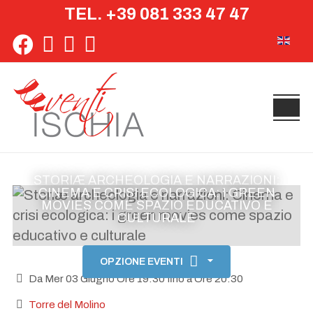
TEL. +39 081 333 47 47
Seleziona 
STORIÆ ARCHEOLOGIA E NARRAZIONI:
CINEMA E CRISI ECOLOGICA: I GREEN
MOVIES COME SPAZIO EDUCATIVO E
CULTURALE
OPZIONE EVENTI
Da Mer 03 Giugno Ore 19:30 fino a Ore 20:30
Torre del Molino