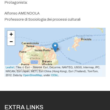
Protagonista:
Alfonso AMENDOLA
Professore di Sociologia dei processi culturali
+
−
Leaflet
| Tiles © Esri -- Source: Esri, DeLorme, NAVTEQ, USGS, Intermap, iPC,
NRCAN, Esri Japan, METI, Esri China (Hong Kong), Esri (Thailand), TomTom,
2012. Data by
OpenStreetMap
, under
ODbL
.
EXTRA LINKS