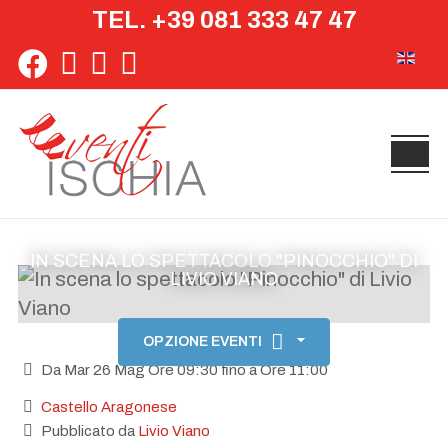
TEL. +39 081 333 47 47
Seleziona 
IN SCENA LO SPETTACOLO "PINOCCHIO" DI
LIVIO VIANO
OPZIONE EVENTI
Da Mar 26 Mag Ore 09:30 fino a Ore 11:00
Castello Aragonese
Pubblicato da
Livio Viano