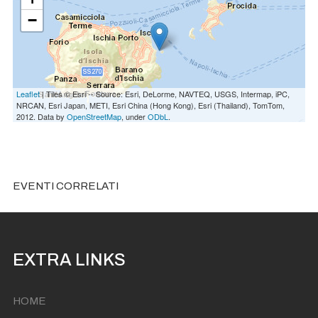
−
Leaflet
| Tiles © Esri -- Source: Esri, DeLorme, NAVTEQ, USGS, Intermap, iPC,
NRCAN, Esri Japan, METI, Esri China (Hong Kong), Esri (Thailand), TomTom,
2012. Data by
OpenStreetMap
, under
ODbL
.
EVENTI CORRELATI
EXTRA LINKS
HOME