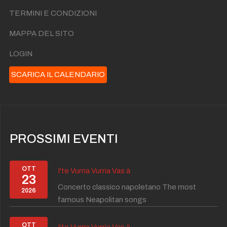
TERMINI E CONDIZIONI
MAPPA DEL SITO
LOGIN
SCARICA IL CALENDARIO
PROSSIMI EVENTI
OTT
I'te Vurria Vurria Vas à
23
Concerto classico napoletano The most
2026
famous Neapolitan songs
OTT
I'te Vurria Vurria Vas à