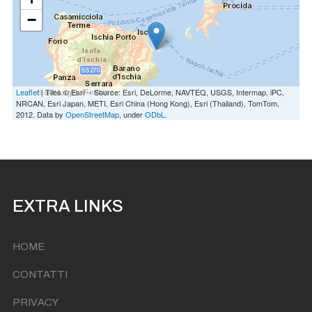
−
Leaflet
| Tiles © Esri -- Source: Esri, DeLorme, NAVTEQ, USGS, Intermap, iPC,
NRCAN, Esri Japan, METI, Esri China (Hong Kong), Esri (Thailand), TomTom,
2012. Data by
OpenStreetMap
, under
ODbL
.
EXTRA LINKS
HOME
CONTATTI
PRIVACY