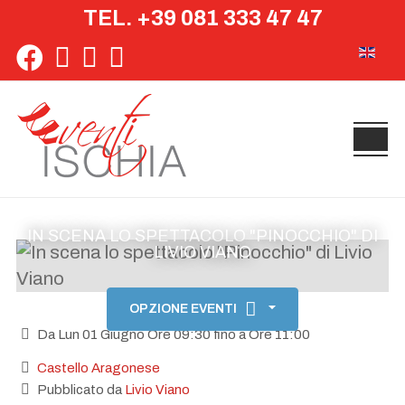
TEL. +39 081 333 47 47
Seleziona 
IN SCENA LO SPETTACOLO "PINOCCHIO" DI
LIVIO VIANO
OPZIONE EVENTI
Da Lun 01 Giugno Ore 09:30 fino a Ore 11:00
Castello Aragonese
Pubblicato da
Livio Viano