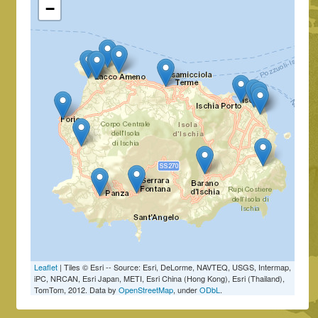
−
Leaflet
| Tiles © Esri -- Source: Esri, DeLorme, NAVTEQ, USGS, Intermap,
iPC, NRCAN, Esri Japan, METI, Esri China (Hong Kong), Esri (Thailand),
TomTom, 2012. Data by
OpenStreetMap
, under
ODbL
.