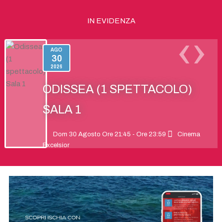
IN EVIDENZA
‹
›
AGO
30
2026
ODISSEA (1 SPETTACOLO)
SALA 1
Dom 30 Agosto Ore 21:45 - Ore 23:59
Cinema
Excelsior
Ulisse affronta un viaggio epico tra mito e
avventura per tornare a Itaca, alla sua famiglia e al
suo destino.