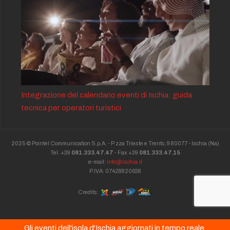
Integrazione del calendario eventi di Ischia: guida
tecnica per operatori turistici
2025 © Pointel Communication S.p.A. - P.zza Trieste e Trento, 9 80077 -
Ischia
(Na)
Tel. +39
081.333.47.47
- Fax +39
081.333.47.15
e-mail:
info@ischia.it
P.IVA: 07428820638
Credits:
Gli eventi dell'isola d'Ischia aggiornati in tempo reale.