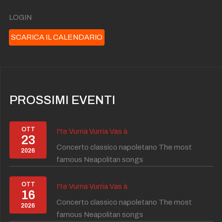
LOGIN
SCARICA IL CALENDARIO
PROSSIMI EVENTI
OTT
I'te Vurria Vurria Vas à
23
Concerto classico napoletano The most
2026
famous Neapolitan songs
OTT
I'te Vurria Vurria Vas à
16
Concerto classico napoletano The most
2026
famous Neapolitan songs