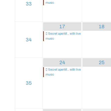
33
music
17
18
Secret aperitif... with live
34
music
24
25
Secret aperitif... with live
music
35