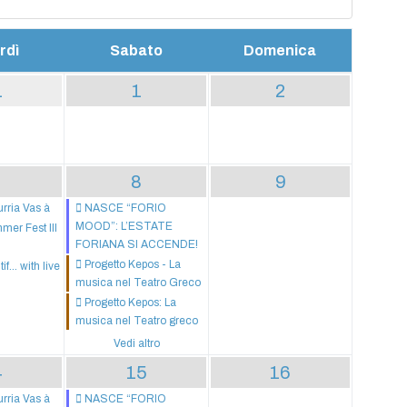
rdì
Sabato
Domenica
1
1
2
8
9
urria Vas à
NASCE “FORIO
MOOD”: L’ESTATE
er Fest III
FORIANA SI ACCENDE!
Progetto Kepos - La
f... with live
musica nel Teatro Greco
Progetto Kepos: La
musica nel Teatro greco
Vedi altro
4
15
16
urria Vas à
NASCE “FORIO