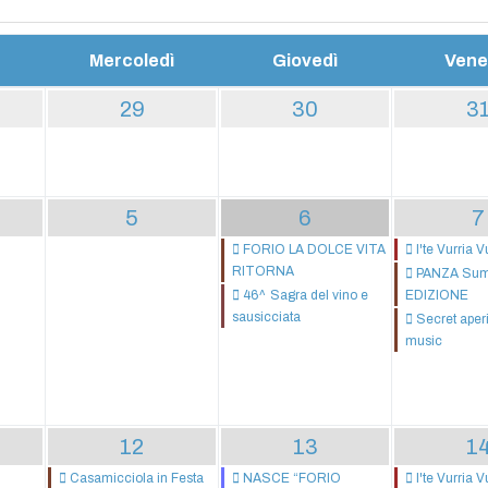
Mercoledì
Giovedì
Vene
29
30
3
5
6
7
FORIO LA DOLCE VITA
I'te Vurria V
RITORNA
PANZA Summ
46^ Sagra del vino e
EDIZIONE
sausicciata
Secret aperiti
music
12
13
1
Casamicciola in Festa
NASCE “FORIO
I'te Vurria V