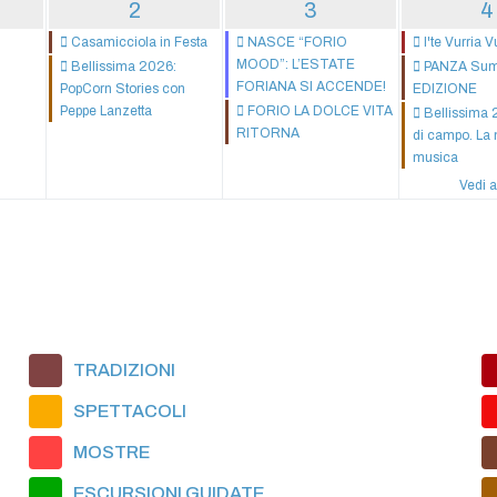
2
3
4
Casamicciola in Festa
NASCE “FORIO
I'te Vurria V
MOOD”: L’ESTATE
Bellissima 2026:
PANZA Summ
FORIANA SI ACCENDE!
PopCorn Stories con
EDIZIONE
Peppe Lanzetta
FORIO LA DOLCE VITA
Bellissima 
RITORNA
di campo. La 
musica
Vedi a
TRADIZIONI
SPETTACOLI
MOSTRE
ESCURSIONI GUIDATE