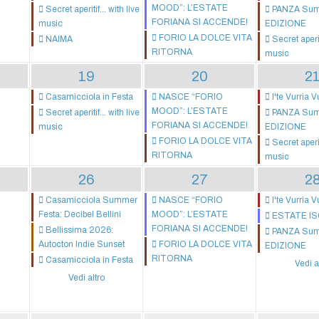
MOOD”: L’ESTATE
Secret aperitif... with live
PANZA Summ
FORIANA SI ACCENDE!
music
EDIZIONE
FORIO LA DOLCE VITA
NAIMA
Secret aperiti
RITORNA
music
19
20
2
Casamicciola in Festa
NASCE “FORIO
I'te Vurria V
MOOD”: L’ESTATE
Secret aperitif... with live
PANZA Summ
FORIANA SI ACCENDE!
music
EDIZIONE
FORIO LA DOLCE VITA
Secret aperiti
RITORNA
music
26
27
2
Casamicciola Summer
NASCE “FORIO
I'te Vurria V
Festa: Decibel Bellini
MOOD”: L’ESTATE
ESTATE I
FORIANA SI ACCENDE!
Bellissima 2026:
PANZA Summ
Autocton Indie Sunset
FORIO LA DOLCE VITA
EDIZIONE
RITORNA
Casamicciola in Festa
Vedi a
Vedi altro