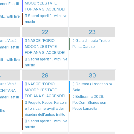
MOOD”: L’ESTATE
er Fest III
FORIANA SI ACCENDE!
Secret aperitif... with live
f... with live
music
1
22
23
urria Vas à
NASCE “FORIO
Gara di nuoto Trofeo
MOOD”: L’ESTATE
Punta Caruso
er Fest III
FORIANA SI ACCENDE!
Secret aperitif... with live
f... with live
music
8
29
30
urria Vas à
NASCE “FORIO
Odissea (1 spettacolo)
MOOD”: L’ESTATE
Sala 1
SCHITANA
FORIANA SI ACCENDE!
Bellissima 2026:
er Fest III
Progetto Kepos: Faraoni
PopCorn Stories con
e fiori. La meraviglia dei
Peppe Lanzetta
ltro
giardini dell'antico Egitto
Secret aperitif... with live
music