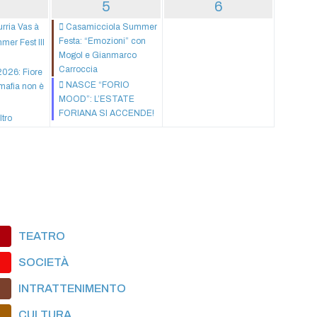
5
6
urria Vas à
Casamicciola Summer
Festa: “Emozioni” con
er Fest III
Mogol e Gianmarco
Carroccia
2026: Fiore
NASCE “FORIO
mafia non è
MOOD”: L’ESTATE
FORIANA SI ACCENDE!
ltro
TEATRO
SOCIETÀ
INTRATTENIMENTO
CULTURA