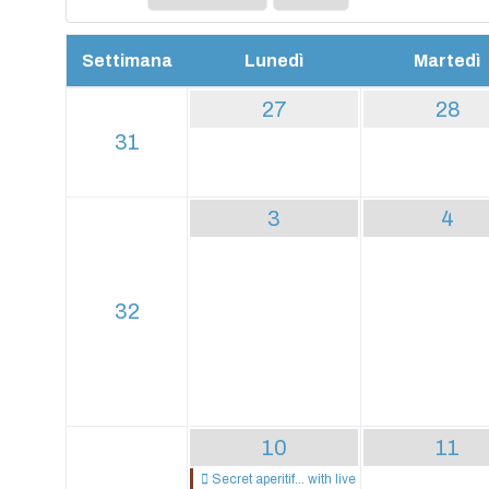
Settimana
Lunedì
Martedì
27
28
31
3
4
32
10
11
Secret aperitif... with live