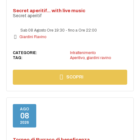
Secret aperitif... with live music
Secret aperitif
Sab 08 Agosto Ore 19:30
-
fino a Ore 22:00
Giardini Ravino
CATEGORIE:
Intrattenimento
TAG:
Aperitivo
,
giardini ravino
SCOPRI
AGO
08
2026
Torneo di Burraco di beneficenza