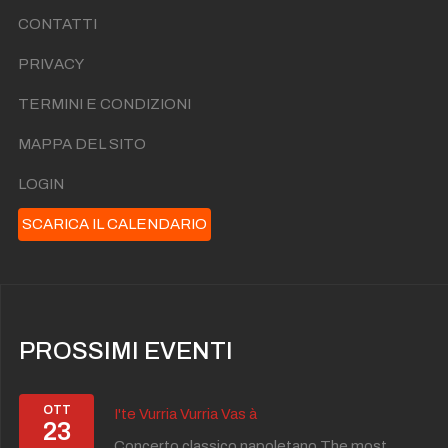
CONTATTI
PRIVACY
TERMINI E CONDIZIONI
MAPPA DEL SITO
LOGIN
SCARICA IL CALENDARIO
PROSSIMI EVENTI
OTT
I'te Vurria Vurria Vas à
23
Concerto classico napoletano The most