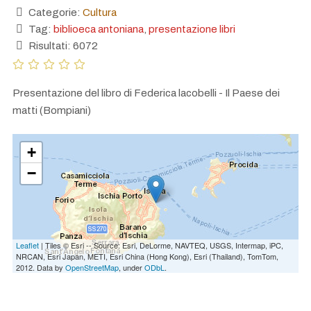
Categorie:
Cultura
Tag:
biblioeca antoniana
,
presentazione libri
Risultati: 6072
Presentazione del libro di Federica lacobelli - Il Paese dei
matti (Bompiani)
+
−
Leaflet
| Tiles © Esri -- Source: Esri, DeLorme, NAVTEQ, USGS, Intermap, iPC,
NRCAN, Esri Japan, METI, Esri China (Hong Kong), Esri (Thailand), TomTom,
2012. Data by
OpenStreetMap
, under
ODbL
.