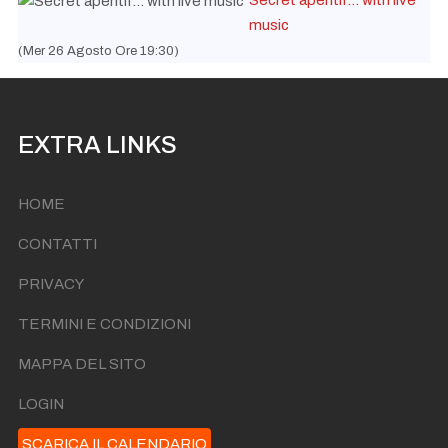
Secret aperitif... with live
music
(Mer 26 Agosto Ore 19:30)
EXTRA LINKS
HOME
CONTATTI
PRIVACY
TERMINI E CONDIZIONI
MAPPA DEL SITO
LOGIN
SCARICA IL CALENDARIO