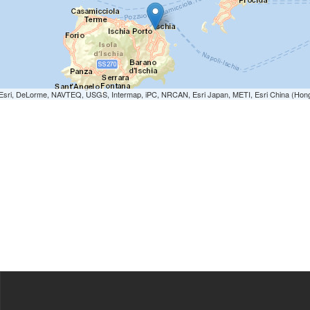
e: Esri, DeLorme, NAVTEQ, USGS, Intermap, iPC, NRCAN, Esri Japan, METI, Esri China (Hon