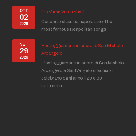
OTT
I'te Vurria Vurria Vas à
02
Concerto classico napoletano The
2026
most famous Neapolitan songs
SET
Festeggiamenti in onore di San Michele
29
Arcangelo
2026
I festeggiamenti in onore di San Michele
Arcangelo a Sant'Angelo d'Ischia si
celebrano ogni anno il 29 e 30
settembre