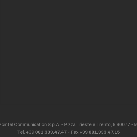
ointel Communication S.p.A. - P.zza Trieste e Trento, 9 80077 -
I
Tel. +39
081.333.47.47
- Fax +39
081.333.47.15