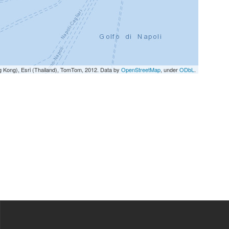
g Kong), Esri (Thailand), TomTom, 2012. Data by
OpenStreetMap
, under
ODbL
.