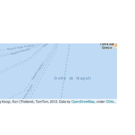
g Kong), Esri (Thailand), TomTom, 2012. Data by
OpenStreetMap
, under
ODbL
.