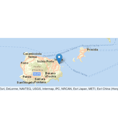
e: Esri, DeLorme, NAVTEQ, USGS, Intermap, iPC, NRCAN, Esri Japan, METI, Esri China (Hon