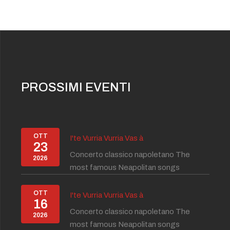
PROSSIMI EVENTI
OTT
I'te Vurria Vurria Vas à
23
Concerto classico napoletano The
2026
most famous Neapolitan songs
OTT
I'te Vurria Vurria Vas à
16
Concerto classico napoletano The
2026
most famous Neapolitan songs