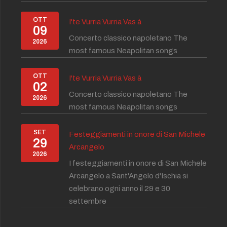
OTT
I'te Vurria Vurria Vas à
09
Concerto classico napoletano The
2026
most famous Neapolitan songs
OTT
I'te Vurria Vurria Vas à
02
Concerto classico napoletano The
2026
most famous Neapolitan songs
SET
Festeggiamenti in onore di San Michele
29
Arcangelo
2026
I festeggiamenti in onore di San Michele
Arcangelo a Sant'Angelo d'Ischia si
celebrano ogni anno il 29 e 30
settembre