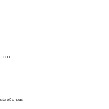
TELLO
rsità eCampus