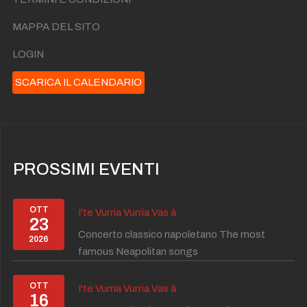
MAPPA DEL SITO
LOGIN
SCARICA IL CALENDARIO
PROSSIMI EVENTI
OTT
I'te Vurria Vurria Vas à
23
Concerto classico napoletano The most
2026
famous Neapolitan songs
OTT
I'te Vurria Vurria Vas à
16