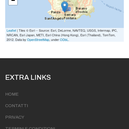
−
Leaflet
| Tiles © Esri -- Source: Esri, DeLorme, NAVTEQ, USGS, Intermap, iPC,
NRCAN, Esri Japan, METI, Esri China (Hong Kong), Esri (Thailand), TomTom,
2012. Data by
OpenStreetMap
, under
ODbL
.
EXTRA LINKS
HOME
CONTATTI
PRIVACY
TERMINI E CONDIZIONI