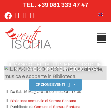
TEL. +39 081 333 47 47
Seleziona 
IL MAGGIO DEI LIBRI: UN MESE DI STORIE,
MUSICA E SCOPERTE IN BIBLIOTECA
OPZIONE EVENTI
Da Sab 16 Mag Ore 16:00 fino a Ore 17:00
Biblioteca comunale di Serrara Fontana
Pubblicato da
Comune di Serrara Fontana