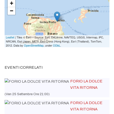
+
−
Leaflet
| Tiles © Esri -- Source: Esri, DeLorme, NAVTEQ, USGS, Intermap, iPC,
NRCAN, Esri Japan, METI, Esri China (Hong Kong), Esri (Thailand), TomTom,
2012. Data by
OpenStreetMap
, under
ODbL
.
EVENTI CORRELATI
FORIO LA DOLCE
VITA RITORNA
(Ven 25 Settembre Ore 21:00)
FORIO LA DOLCE
VITA RITORNA