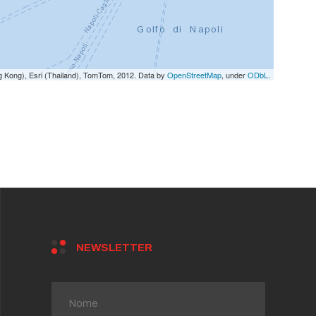
g Kong), Esri (Thailand), TomTom, 2012. Data by
OpenStreetMap
, under
ODbL
.
NEWSLETTER