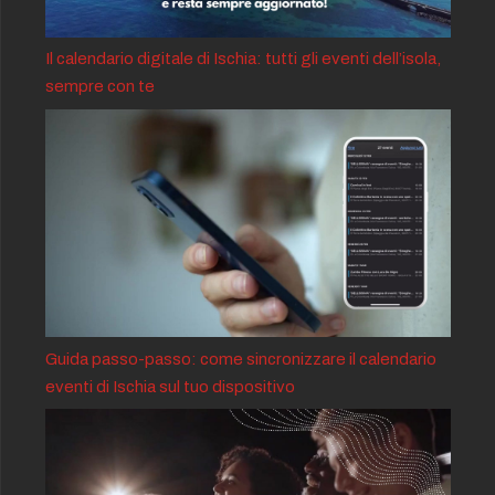
Il calendario digitale di Ischia: tutti gli eventi dell’isola,
sempre con te
Guida passo-passo: come sincronizzare il calendario
eventi di Ischia sul tuo dispositivo