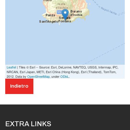
Leaflet
| Tiles © Esri -- Source: Esri, DeLorme, NAVTEQ, USGS, Intermap, iPC,
NRCAN, Esri Japan, METI, Esri China (Hong Kong), Esri (Thailand), TomTom,
2012. Data by
OpenStreetMap
, under
ODbL
.
Indietro
EXTRA LINKS