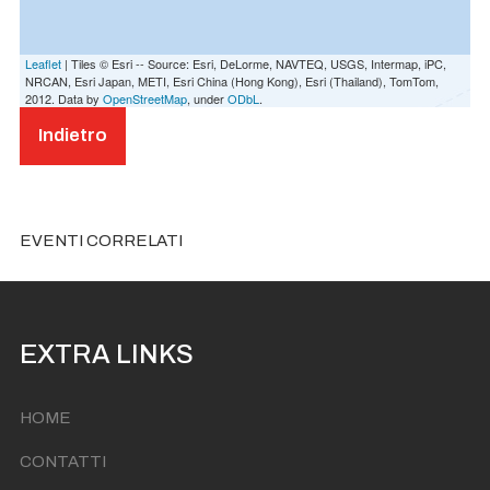
Leaflet
| Tiles © Esri -- Source: Esri, DeLorme, NAVTEQ, USGS, Intermap, iPC,
NRCAN, Esri Japan, METI, Esri China (Hong Kong), Esri (Thailand), TomTom,
2012. Data by
OpenStreetMap
, under
ODbL
.
Indietro
EVENTI CORRELATI
EXTRA LINKS
HOME
CONTATTI