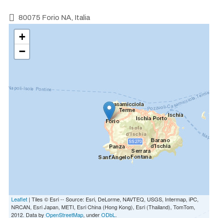
80075 Forio NA, Italia
+
−
Leaflet
| Tiles © Esri -- Source: Esri, DeLorme, NAVTEQ, USGS, Intermap, iPC,
NRCAN, Esri Japan, METI, Esri China (Hong Kong), Esri (Thailand), TomTom,
2012. Data by
OpenStreetMap
, under
ODbL
.