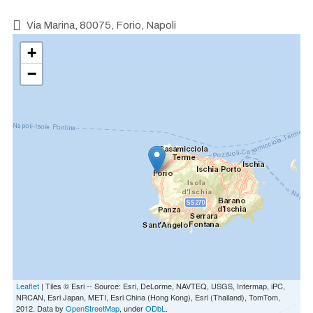
Via Marina, 80075, Forio, Napoli
+
−
Leaflet
| Tiles © Esri -- Source: Esri, DeLorme, NAVTEQ, USGS, Intermap, iPC,
NRCAN, Esri Japan, METI, Esri China (Hong Kong), Esri (Thailand), TomTom,
2012. Data by
OpenStreetMap
, under
ODbL
.