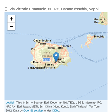
Via Vittorio Emanuele, 80072, Barano d'Ischia, Napoli
+
−
Leaflet
| Tiles © Esri -- Source: Esri, DeLorme, NAVTEQ, USGS, Intermap, iPC,
NRCAN, Esri Japan, METI, Esri China (Hong Kong), Esri (Thailand), TomTom,
2012. Data by
OpenStreetMap
, under
ODbL
.