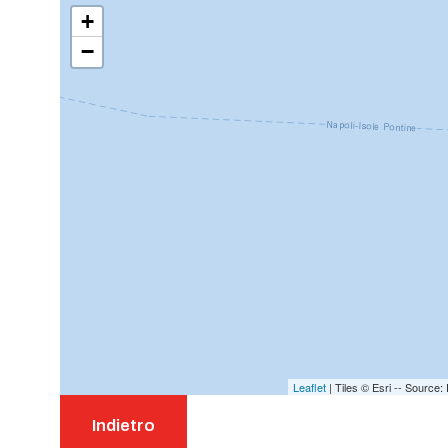
+
−
Leaflet
| Tiles © Esri -- Sourc
Indietro