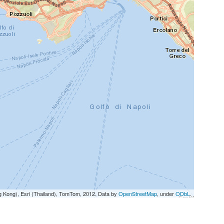
g Kong), Esri (Thailand), TomTom, 2012. Data by
OpenStreetMap
, under
ODbL
.