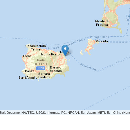
e: Esri, DeLorme, NAVTEQ, USGS, Intermap, iPC, NRCAN, Esri Japan, METI, Esri China (Hon