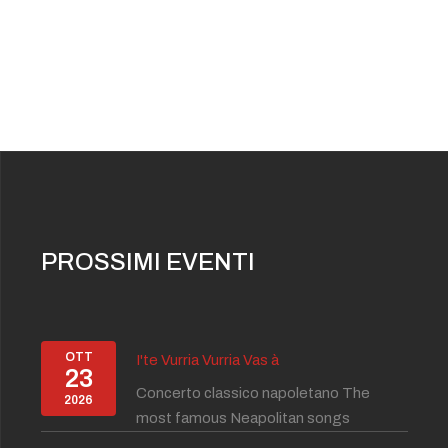
PROSSIMI EVENTI
OTT
I'te Vurria Vurria Vas à
23
Concerto classico napoletano The
2026
most famous Neapolitan songs