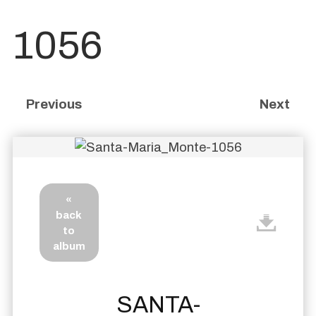
1056
Previous
Next
«
back
to
album
SANTA-