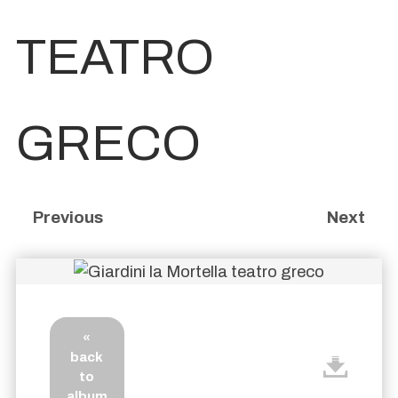
TEATRO
GRECO
Previous
Next
«
back
to
album