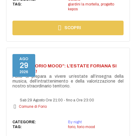
TAG:
giardini la mortella
,
progetto
kepos
SCOPRI
AGO
29
NASCE “FORIO MOOD”: L’ESTATE FORIANA SI
ACCENDE!
2026
Forio si prepara a vivere un’estate all’insegna della
musica, dell’intrattenimento e della valorizzazione del
nostro straordinario territorio.
Sab 29 Agosto Ore 21:00
-
fino a Ore 23:00
Comune di Forio
CATEGORIE:
By night
TAG:
forio
,
forio mood