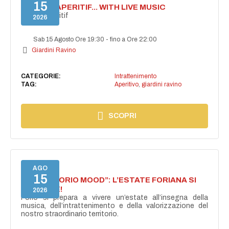
15
SECRET APERITIF... WITH LIVE MUSIC
Secret aperitif
2026
Sab 15 Agosto Ore 19:30
-
fino a Ore 22:00
Giardini Ravino
CATEGORIE:
Intrattenimento
TAG:
Aperitivo
,
giardini ravino
SCOPRI
AGO
15
NASCE “FORIO MOOD”: L’ESTATE FORIANA SI
ACCENDE!
2026
Forio si prepara a vivere un’estate all’insegna della
musica, dell’intrattenimento e della valorizzazione del
nostro straordinario territorio.