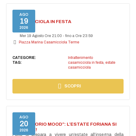
AGO
19
CASAMICCIOLA IN FESTA
2026
Mer 19 Agosto Ore 21:00
-
fino a Ore 23:59
Piazza Marina Casamicciola Terme
CATEGORIE:
Intrattenimento
TAG:
casamicciola in festa
,
estate
casamicciola
SCOPRI
AGO
20
NASCE “FORIO MOOD”: L’ESTATE FORIANA SI
ACCENDE!
2026
Forio si prepara a vivere un’estate all’insegna della