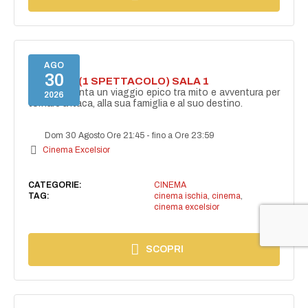
AGO
30
ODISSEA (1 SPETTACOLO) SALA 1
Ulisse affronta un viaggio epico tra mito e avventura per
2026
tornare a Itaca, alla sua famiglia e al suo destino.
Dom 30 Agosto Ore 21:45
-
fino a Ore 23:59
Cinema Excelsior
CATEGORIE:
CINEMA
TAG:
cinema ischia
,
cinema
,
cinema excelsior
SCOPRI