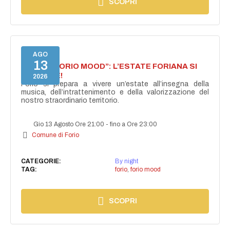
SCOPRI
AGO
13
NASCE “FORIO MOOD”: L’ESTATE FORIANA SI
ACCENDE!
2026
Forio si prepara a vivere un’estate all’insegna della
musica, dell’intrattenimento e della valorizzazione del
nostro straordinario territorio.
Gio 13 Agosto Ore 21:00
-
fino a Ore 23:00
Comune di Forio
CATEGORIE:
By night
TAG:
forio
,
forio mood
SCOPRI