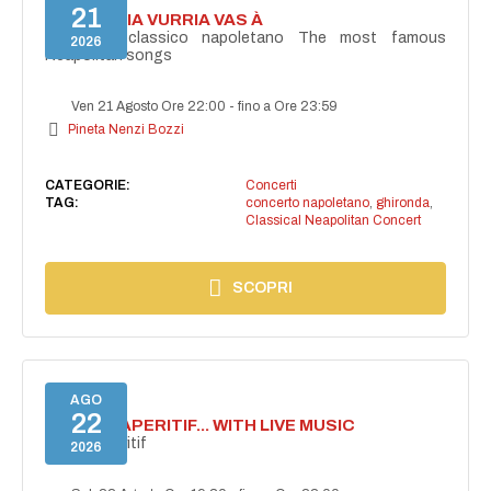
21
I'TE VURRIA VURRIA VAS À
Concerto classico napoletano The most famous
2026
Neapolitan songs
Ven 21 Agosto Ore 22:00
-
fino a Ore 23:59
Pineta Nenzi Bozzi
CATEGORIE:
Concerti
TAG:
concerto napoletano
,
ghironda
,
Classical Neapolitan Concert
SCOPRI
AGO
22
SECRET APERITIF... WITH LIVE MUSIC
Secret aperitif
2026