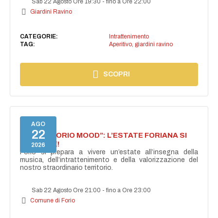
Sab 22 Agosto Ore 19:30
-
fino a Ore 22:00
Giardini Ravino
CATEGORIE:
Intrattenimento
TAG:
Aperitivo
,
giardini ravino
SCOPRI
AGO
22
NASCE “FORIO MOOD”: L’ESTATE FORIANA SI
ACCENDE!
2026
Forio si prepara a vivere un’estate all’insegna della
musica, dell’intrattenimento e della valorizzazione del
nostro straordinario territorio.
Sab 22 Agosto Ore 21:00
-
fino a Ore 23:00
Comune di Forio