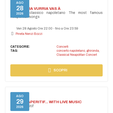
AGO
28
I'TE VURRIA VURRIA VAS À
Concerto classico napoletano The most famous
2026
Neapolitan songs
Ven 28 Agosto Ore 22:00
-
fino a Ore 23:59
Pineta Nenzi Bozzi
CATEGORIE:
Concerti
TAG:
concerto napoletano
,
ghironda
,
Classical Neapolitan Concert
SCOPRI
AGO
29
SECRET APERITIF... WITH LIVE MUSIC
Secret aperitif
2026