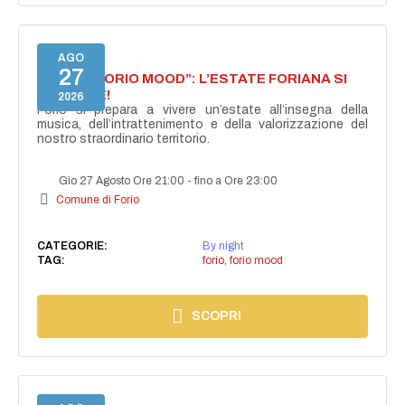
AGO
27
NASCE “FORIO MOOD”: L’ESTATE FORIANA SI
ACCENDE!
2026
Forio si prepara a vivere un’estate all’insegna della
musica, dell’intrattenimento e della valorizzazione del
nostro straordinario territorio.
Gio 27 Agosto Ore 21:00
-
fino a Ore 23:00
Comune di Forio
CATEGORIE:
By night
TAG:
forio
,
forio mood
SCOPRI