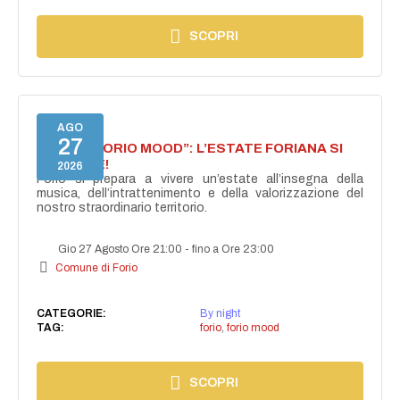
SCOPRI
AGO
27
NASCE “FORIO MOOD”: L’ESTATE FORIANA SI
ACCENDE!
2026
Forio si prepara a vivere un’estate all’insegna della
musica, dell’intrattenimento e della valorizzazione del
nostro straordinario territorio.
Gio 27 Agosto Ore 21:00
-
fino a Ore 23:00
Comune di Forio
CATEGORIE:
By night
TAG:
forio
,
forio mood
SCOPRI