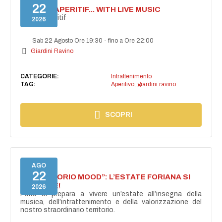
22
SECRET APERITIF... WITH LIVE MUSIC
Secret aperitif
2026
Sab 22 Agosto Ore 19:30
-
fino a Ore 22:00
Giardini Ravino
CATEGORIE:
Intrattenimento
TAG:
Aperitivo
,
giardini ravino
SCOPRI
AGO
22
NASCE “FORIO MOOD”: L’ESTATE FORIANA SI
ACCENDE!
2026
Forio si prepara a vivere un’estate all’insegna della
musica, dell’intrattenimento e della valorizzazione del
nostro straordinario territorio.