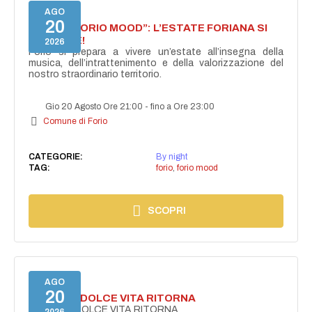
AGO
20
NASCE “FORIO MOOD”: L’ESTATE FORIANA SI
ACCENDE!
2026
Forio si prepara a vivere un’estate all’insegna della
musica, dell’intrattenimento e della valorizzazione del
nostro straordinario territorio.
Gio 20 Agosto Ore 21:00
-
fino a Ore 23:00
Comune di Forio
CATEGORIE:
By night
TAG:
forio
,
forio mood
SCOPRI
AGO
20
FORIO LA DOLCE VITA RITORNA
FORIO LA DOLCE VITA RITORNA