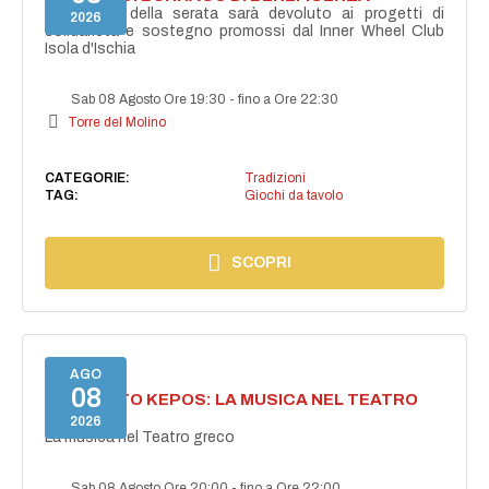
Il ricavato della serata sarà devoluto ai progetti di
2026
solidarietà e sostegno promossi dal Inner Wheel Club
Isola d'Ischia
Sab 08 Agosto Ore 19:30
-
fino a Ore 22:30
Torre del Molino
CATEGORIE:
Tradizioni
TAG:
Giochi da tavolo
SCOPRI
AGO
08
PROGETTO KEPOS: LA MUSICA NEL TEATRO
GRECO
2026
La musica nel Teatro greco
Sab 08 Agosto Ore 20:00
-
fino a Ore 22:00