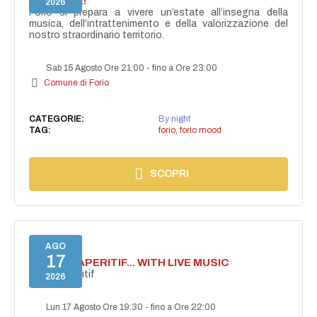
ACCENDE!
2026
Forio si prepara a vivere un’estate all’insegna della
musica, dell’intrattenimento e della valorizzazione del
nostro straordinario territorio.
Sab 15 Agosto Ore 21:00
-
fino a Ore 23:00
Comune di Forio
CATEGORIE:
By night
TAG:
forio
,
forio mood
SCOPRI
AGO
17
SECRET APERITIF... WITH LIVE MUSIC
Secret aperitif
2026
Lun 17 Agosto Ore 19:30
-
fino a Ore 22:00