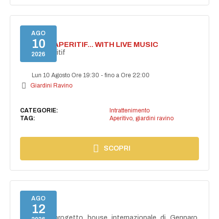
AGO
10
SECRET APERITIF... WITH LIVE MUSIC
Secret aperitif
2026
Lun 10 Agosto Ore 19:30
-
fino a Ore 22:00
Giardini Ravino
CATEGORIE:
Intrattenimento
TAG:
Aperitivo
,
giardini ravino
SCOPRI
AGO
12
NAIMA
NAIMA, il progetto house internazionale di Gennaro,