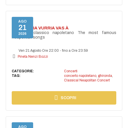
AGO
21
I'TE VURRIA VURRIA VAS À
Concerto classico napoletano The most famous
2026
Neapolitan songs
Ven 21 Agosto Ore 22:00
-
fino a Ore 23:59
Pineta Nenzi Bozzi
CATEGORIE:
Concerti
TAG:
concerto napoletano
,
ghironda
,
Classical Neapolitan Concert
SCOPRI
AGO