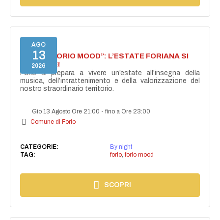
AGO
13
NASCE “FORIO MOOD”: L’ESTATE FORIANA SI
ACCENDE!
2026
Forio si prepara a vivere un’estate all’insegna della
musica, dell’intrattenimento e della valorizzazione del
nostro straordinario territorio.
Gio 13 Agosto Ore 21:00
-
fino a Ore 23:00
Comune di Forio
CATEGORIE:
By night
TAG:
forio
,
forio mood
SCOPRI