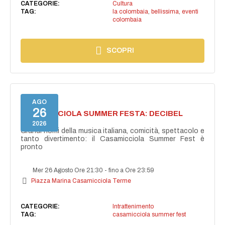
CATEGORIE:
Cultura
TAG:
la colombaia
,
bellissima
,
eventi
colombaia
SCOPRI
AGO
26
CASAMICCIOLA SUMMER FESTA: DECIBEL
BELLINI
2026
Grandi nomi della musica italiana, comicità, spettacolo e
tanto divertimento: il Casamicciola Summer Fest è
pronto
Mer 26 Agosto Ore 21:30
-
fino a Ore 23:59
Piazza Marina Casamicciola Terme
CATEGORIE:
Intrattenimento
TAG:
casamicciola summer fest