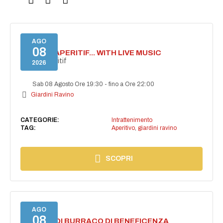
AGO
08
SECRET APERITIF... WITH LIVE MUSIC
Secret aperitif
2026
Sab 08 Agosto Ore 19:30
-
fino a Ore 22:00
Giardini Ravino
CATEGORIE:
Intrattenimento
TAG:
Aperitivo
,
giardini ravino
SCOPRI
AGO
08
TORNEO DI BURRACO DI BENEFICENZA