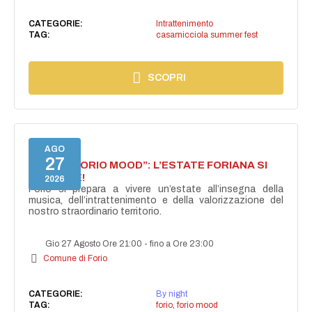
CATEGORIE:
Intrattenimento
TAG:
casamicciola summer fest
SCOPRI
AGO
27
NASCE “FORIO MOOD”: L’ESTATE FORIANA SI
ACCENDE!
2026
Forio si prepara a vivere un’estate all’insegna della
musica, dell’intrattenimento e della valorizzazione del
nostro straordinario territorio.
Gio 27 Agosto Ore 21:00
-
fino a Ore 23:00
Comune di Forio
CATEGORIE:
By night
TAG:
forio
,
forio mood