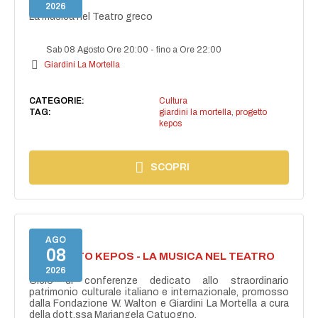
GRECO
2026
La musica nel Teatro greco
Sab 08 Agosto Ore 20:00
-
fino a Ore 22:00
Giardini La Mortella
CATEGORIE:
Cultura
TAG:
giardini la mortella
,
progetto
kepos
SCOPRI
AGO
08
PROGETTO KEPOS - LA MUSICA NEL TEATRO
GRECO
2026
Ciclo di conferenze dedicato allo straordinario
patrimonio culturale italiano e internazionale, promosso
dalla Fondazione W. Walton e Giardini La Mortella a cura
della dott.ssa Mariangela Catuogno.