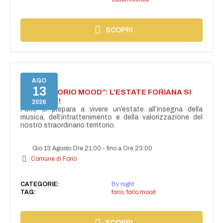
SCOPRI
AGO
13
NASCE “FORIO MOOD”: L’ESTATE FORIANA SI
ACCENDE!
2026
Forio si prepara a vivere un’estate all’insegna della
musica, dell’intrattenimento e della valorizzazione del
nostro straordinario territorio.
Gio 13 Agosto Ore 21:00
-
fino a Ore 23:00
Comune di Forio
CATEGORIE:
By night
TAG:
forio
,
forio mood
SCOPRI