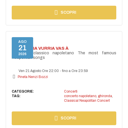
SCOPRI
AGO
21
I'TE VURRIA VURRIA VAS À
Concerto classico napoletano The most famous
2026
Neapolitan songs
Ven 21 Agosto Ore 22:00
-
fino a Ore 23:59
Pineta Nenzi Bozzi
CATEGORIE:
Concerti
TAG:
concerto napoletano
,
ghironda
,
Classical Neapolitan Concert
SCOPRI