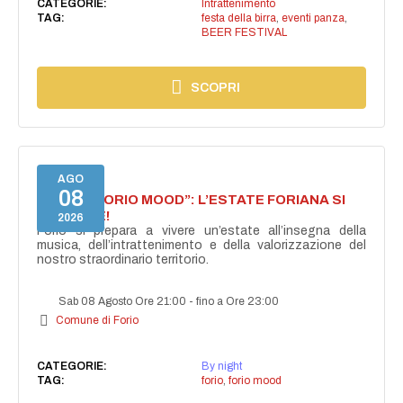
CATEGORIE:
Intrattenimento
TAG:
festa della birra
,
eventi panza
,
BEER FESTIVAL
SCOPRI
AGO
08
NASCE “FORIO MOOD”: L’ESTATE FORIANA SI
ACCENDE!
2026
Forio si prepara a vivere un’estate all’insegna della
musica, dell’intrattenimento e della valorizzazione del
nostro straordinario territorio.
Sab 08 Agosto Ore 21:00
-
fino a Ore 23:00
Comune di Forio
CATEGORIE:
By night
TAG:
forio
,
forio mood