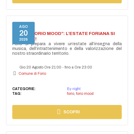
AGO
20
NASCE “FORIO MOOD”: L’ESTATE FORIANA SI
ACCENDE!
2026
Forio si prepara a vivere un’estate all’insegna della
musica, dell’intrattenimento e della valorizzazione del
nostro straordinario territorio.
Gio 20 Agosto Ore 21:00
-
fino a Ore 23:00
Comune di Forio
CATEGORIE:
By night
TAG:
forio
,
forio mood
SCOPRI