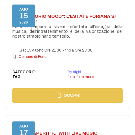
AGO
15
NASCE “FORIO MOOD”: L’ESTATE FORIANA SI
ACCENDE!
2026
Forio si prepara a vivere un’estate all’insegna della
musica, dell’intrattenimento e della valorizzazione del
nostro straordinario territorio.
Sab 15 Agosto Ore 21:00
-
fino a Ore 23:00
Comune di Forio
CATEGORIE:
By night
TAG:
forio
,
forio mood
SCOPRI
AGO
17
SECRET APERITIF... WITH LIVE MUSIC