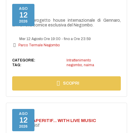
AGO
12
NAIMA
NAIMA, il progetto house internazionale di Gennaro,
2026
arriva nella cornice esclusiva del Negombo.
Mer 12 Agosto Ore 19:00
-
fino a Ore 23:59
Parco Termale Negombo
CATEGORIE:
Intrattenimento
TAG:
negombo
,
naima
SCOPRI
AGO
12
SECRET APERITIF... WITH LIVE MUSIC
Secret aperitif
2026