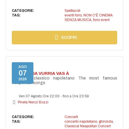
CATEGORIE:
Spettacoli
TAG:
eventi forio
,
NON C'È CINEMA
SENZA MUSICA
,
forio event
SCOPRI
AGO
07
I'TE VURRIA VURRIA VAS À
Concerto classico napoletano The most famous
2026
Neapolitan songs
Ven 07 Agosto Ore 22:00
-
fino a Ore 23:59
Pineta Nenzi Bozzi
CATEGORIE:
Concerti
TAG:
concerto napoletano
,
ghironda
,
Classical Neapolitan Concert