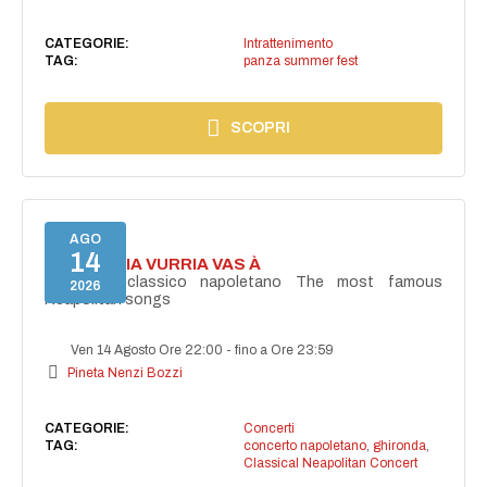
CATEGORIE:
Intrattenimento
TAG:
panza summer fest
SCOPRI
AGO
14
I'TE VURRIA VURRIA VAS À
Concerto classico napoletano The most famous
2026
Neapolitan songs
Ven 14 Agosto Ore 22:00
-
fino a Ore 23:59
Pineta Nenzi Bozzi
CATEGORIE:
Concerti
TAG:
concerto napoletano
,
ghironda
,
Classical Neapolitan Concert