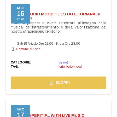
AGO
15
NASCE “FORIO MOOD”: L’ESTATE FORIANA SI
ACCENDE!
2026
Forio si prepara a vivere un’estate all’insegna della
musica, dell’intrattenimento e della valorizzazione del
nostro straordinario territorio.
Sab 15 Agosto Ore 21:00
-
fino a Ore 23:00
Comune di Forio
CATEGORIE:
By night
TAG:
forio
,
forio mood
SCOPRI
AGO
17
SECRET APERITIF... WITH LIVE MUSIC