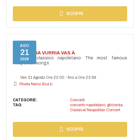
SCOPRI
AGO
21
I'TE VURRIA VURRIA VAS À
Concerto classico napoletano The most famous
2026
Neapolitan songs
Ven 21 Agosto Ore 22:00
-
fino a Ore 23:59
Pineta Nenzi Bozzi
CATEGORIE:
Concerti
TAG:
concerto napoletano
,
ghironda
,
Classical Neapolitan Concert
SCOPRI