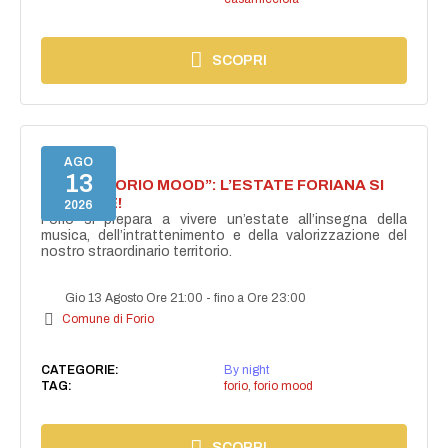
SCOPRI
AGO
13
NASCE “FORIO MOOD”: L’ESTATE FORIANA SI
ACCENDE!
2026
Forio si prepara a vivere un’estate all’insegna della
musica, dell’intrattenimento e della valorizzazione del
nostro straordinario territorio.
Gio 13 Agosto Ore 21:00
-
fino a Ore 23:00
Comune di Forio
CATEGORIE:
By night
TAG:
forio
,
forio mood
SCOPRI