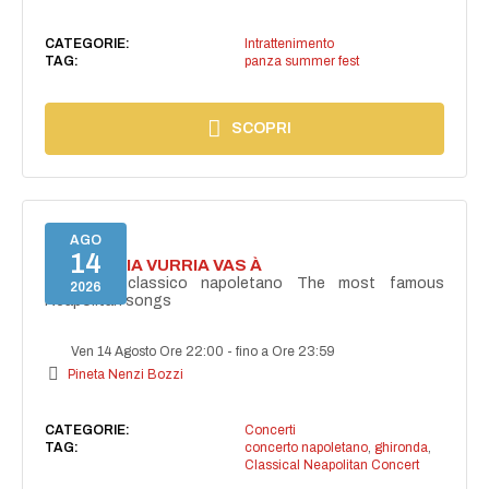
CATEGORIE:
Intrattenimento
TAG:
panza summer fest
SCOPRI
AGO
14
I'TE VURRIA VURRIA VAS À
Concerto classico napoletano The most famous
2026
Neapolitan songs
Ven 14 Agosto Ore 22:00
-
fino a Ore 23:59
Pineta Nenzi Bozzi
CATEGORIE:
Concerti
TAG:
concerto napoletano
,
ghironda
,
Classical Neapolitan Concert