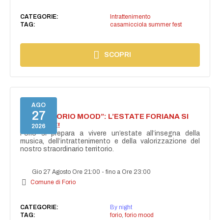
CATEGORIE:
Intrattenimento
TAG:
casamicciola summer fest
SCOPRI
AGO
27
NASCE “FORIO MOOD”: L’ESTATE FORIANA SI
ACCENDE!
2026
Forio si prepara a vivere un’estate all’insegna della
musica, dell’intrattenimento e della valorizzazione del
nostro straordinario territorio.
Gio 27 Agosto Ore 21:00
-
fino a Ore 23:00
Comune di Forio
CATEGORIE:
By night
TAG:
forio
,
forio mood