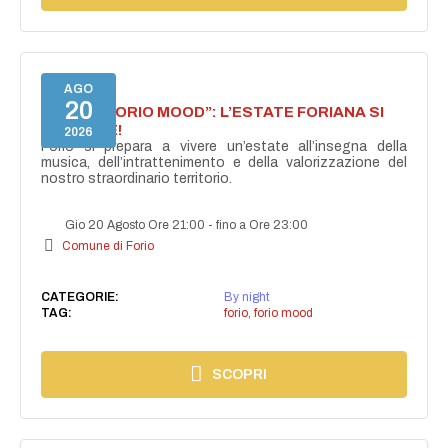
AGO
20
NASCE “FORIO MOOD”: L’ESTATE FORIANA SI
ACCENDE!
2026
Forio si prepara a vivere un’estate all’insegna della
musica, dell’intrattenimento e della valorizzazione del
nostro straordinario territorio.
Gio 20 Agosto Ore 21:00
-
fino a Ore 23:00
Comune di Forio
CATEGORIE:
By night
TAG:
forio
,
forio mood
SCOPRI