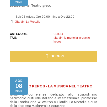
GRECO
2026
La musica nel Teatro greco
Sab 08 Agosto Ore 20:00
-
fino a Ore 22:00
Giardini La Mortella
CATEGORIE:
Cultura
TAG:
giardini la mortella
,
progetto
kepos
SCOPRI
AGO
08
PROGETTO KEPOS - LA MUSICA NEL TEATRO
GRECO
2026
Ciclo di conferenze dedicato allo straordinario
patrimonio culturale italiano e internazionale, promosso
dalla Fondazione W. Walton e Giardini La Mortella a cura
della dott.ssa Mariangela Catuogno.