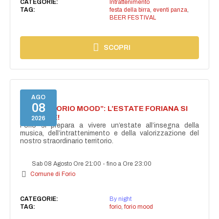
CATEGORIE:
Intrattenimento
TAG:
festa della birra
,
eventi panza
,
BEER FESTIVAL
SCOPRI
AGO
08
NASCE “FORIO MOOD”: L’ESTATE FORIANA SI
ACCENDE!
2026
Forio si prepara a vivere un’estate all’insegna della
musica, dell’intrattenimento e della valorizzazione del
nostro straordinario territorio.
Sab 08 Agosto Ore 21:00
-
fino a Ore 23:00
Comune di Forio
CATEGORIE:
By night
TAG:
forio
,
forio mood