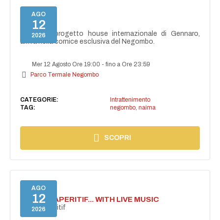
AGO
12
NAIMA
NAIMA, il progetto house internazionale di Gennaro,
2026
arriva nella cornice esclusiva del Negombo.
Mer 12 Agosto Ore 19:00
-
fino a Ore 23:59
Parco Termale Negombo
CATEGORIE:
Intrattenimento
TAG:
negombo
,
naima
SCOPRI
AGO
12
SECRET APERITIF... WITH LIVE MUSIC
Secret aperitif
2026