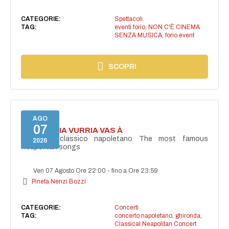
CATEGORIE:
Spettacoli
TAG:
eventi forio
,
NON C'È CINEMA
SENZA MUSICA
,
forio event
SCOPRI
AGO
07
I'TE VURRIA VURRIA VAS À
Concerto classico napoletano The most famous
2026
Neapolitan songs
Ven 07 Agosto Ore 22:00
-
fino a Ore 23:59
Pineta Nenzi Bozzi
CATEGORIE:
Concerti
TAG:
concerto napoletano
,
ghironda
,
Classical Neapolitan Concert