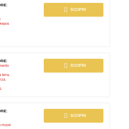
RIE:
SCOPRI
a
kepos
RIE:
SCOPRI
imento
a birra
,
anza
,
L
RIE:
SCOPRI
io mood