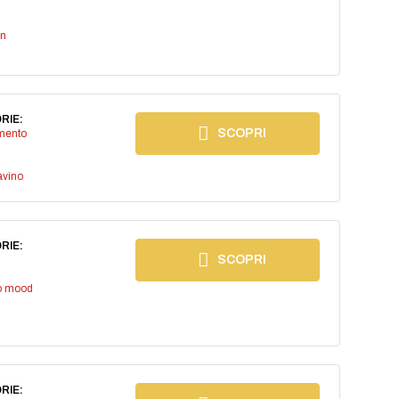
an
RIE:
SCOPRI
imento
avino
RIE:
SCOPRI
io mood
RIE: