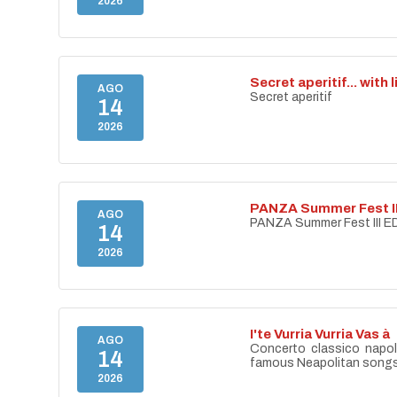
2026
Secret aperitif... with 
AGO
Secret aperitif
14
2026
PANZA Summer Fest II
AGO
PANZA Summer Fest III E
14
2026
I'te Vurria Vurria Vas à
AGO
Concerto classico napo
14
famous Neapolitan song
2026