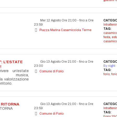
giardini r
Mer 12 Agosto Ore 21:00
-
fino a Ore
CATEGO
23:59
Intratten
TAG:
Piazza Marina Casamicciola Terme
casamicc
festa
,
est
casamicc
: L’ESTATE
Gio 13 Agosto Ore 21:00
-
fino a Ore
CATEGO
23:00
By night
!
TAG:
vere un’estate
Comune di Forio
forio
,
for
la musica,
lla valorizzazione
ritorio.
A RITORNA
Gio 13 Agosto Ore 21:00
-
fino a Ore
CATEGO
23:59
Intratten
RITORNA
TAG:
Comune di Forio
Forio 'IS