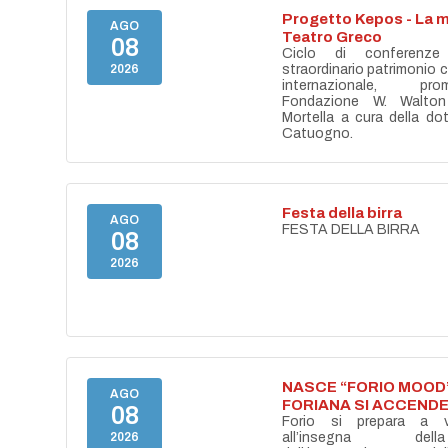
Progetto Kepos - La m
AGO
Teatro Greco
08
Ciclo di conferenze
2026
straordinario patrimonio cu
internazionale, pr
Fondazione W. Walton
Mortella a cura della do
Catuogno.
Festa della birra
AGO
FESTA DELLA BIRRA
08
2026
NASCE “FORIO MOOD”
AGO
FORIANA SI ACCENDE
08
Forio si prepara a vi
2026
all’insegna del