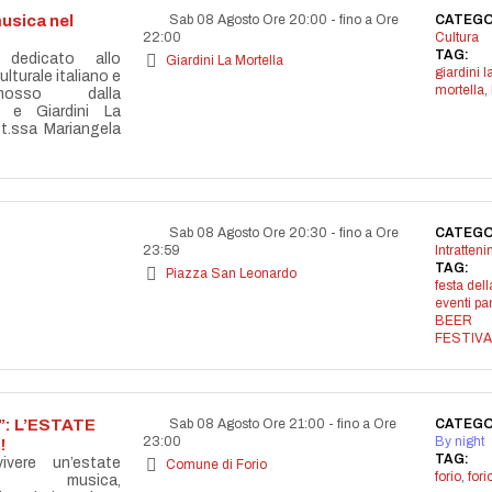
usica nel
Sab 08 Agosto Ore 20:00
-
fino a Ore
CATEGO
22:00
Cultura
TAG:
 dedicato allo
Giardini La Mortella
giardini l
lturale italiano e
mortella
,
omosso dalla
 e Giardini La
tt.ssa Mariangela
Sab 08 Agosto Ore 20:30
-
fino a Ore
CATEGO
23:59
Intratten
TAG:
Piazza San Leonardo
festa dell
eventi p
BEER
FESTIVA
: L’ESTATE
Sab 08 Agosto Ore 21:00
-
fino a Ore
CATEGO
23:00
By night
!
TAG:
vere un’estate
Comune di Forio
forio
,
for
la musica,