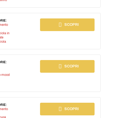
avino
RIE:
SCOPRI
imento
iola in
ate
iola
RIE:
SCOPRI
io mood
RIE:
SCOPRI
imento
CHIA
,