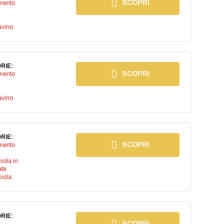
SCOPRI
imento
avino
RIE:
SCOPRI
imento
avino
RIE:
SCOPRI
imento
iola in
ate
iola
RIE:
SCOPRI