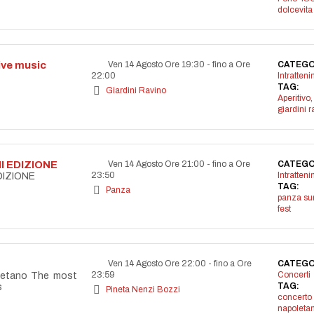
dolcevita
live music
Ven 14 Agosto Ore 19:30
-
fino a Ore
CATEGO
22:00
Intratten
TAG:
Giardini Ravino
Aperitivo
,
giardini r
I EDIZIONE
Ven 14 Agosto Ore 21:00
-
fino a Ore
CATEGO
23:50
Intratten
DIZIONE
TAG:
Panza
panza s
fest
Ven 14 Agosto Ore 22:00
-
fino a Ore
CATEGO
23:59
Concerti
letano The most
TAG:
s
Pineta Nenzi Bozzi
concerto
napoleta