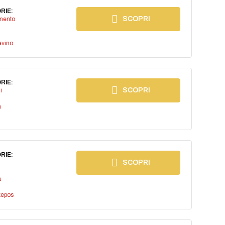
RIE:
SCOPRI
imento
avino
RIE:
SCOPRI
i
a
RIE:
SCOPRI
a
kepos