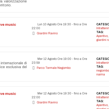
lla valorizzazione
ritorio.
live music
Lun 10 Agosto Ore 19:30
-
fino a Ore
CATEGO
22:00
Intratten
TAG:
Giardini Ravino
Aperitivo
,
giardini r
Mer 12 Agosto Ore 19:00
-
fino a Ore
CATEGO
23:59
Intratten
internazionale di
TAG:
nice esclusiva del
Parco Termale Negombo
negombo
naima
live music
Mer 12 Agosto Ore 19:30
-
fino a Ore
CATEGO
22:00
Intratten
TAG:
Giardini Ravino
Aperitivo
,