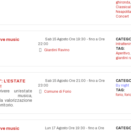
ghironda
,
Classical
Neapolit
Concert
live music
Sab 15 Agosto Ore 19:30
-
fino a Ore
CATEGO
22:00
Intratten
TAG:
Giardini Ravino
Aperitivo
,
giardini r
: L’ESTATE
Sab 15 Agosto Ore 21:00
-
fino a Ore
CATEGO
23:00
By night
!
TAG:
vere un’estate
Comune di Forio
forio
,
for
la musica,
lla valorizzazione
ritorio.
live music
Lun 17 Agosto Ore 19:30
-
fino a Ore
CATEGO