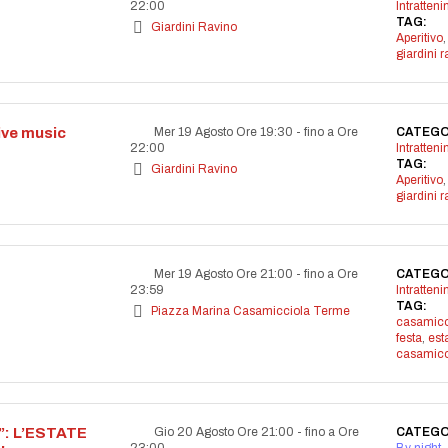
22:00
Intratten
TAG:
Giardini Ravino
Aperitivo
,
giardini r
live music
Mer 19 Agosto Ore 19:30
-
fino a Ore
CATEGO
22:00
Intratten
TAG:
Giardini Ravino
Aperitivo
,
giardini r
Mer 19 Agosto Ore 21:00
-
fino a Ore
CATEGO
23:59
Intratten
TAG:
Piazza Marina Casamicciola Terme
casamicc
festa
,
est
casamicc
: L’ESTATE
Gio 20 Agosto Ore 21:00
-
fino a Ore
CATEGO