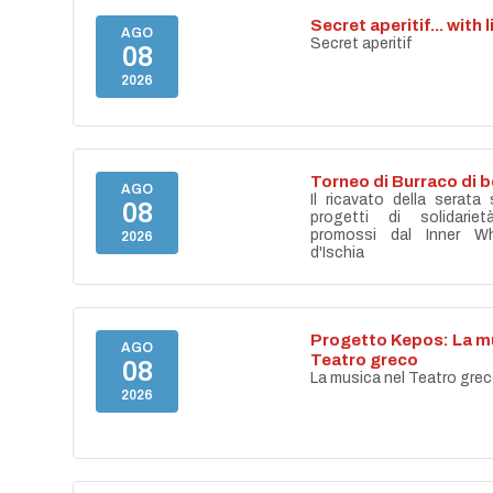
Secret aperitif... with 
AGO
Secret aperitif
08
2026
Torneo di Burraco di 
AGO
Il ricavato della serata
08
progetti di solidari
promossi dal Inner Wh
2026
d'Ischia
Progetto Kepos: La mu
AGO
Teatro greco
08
La musica nel Teatro gre
2026