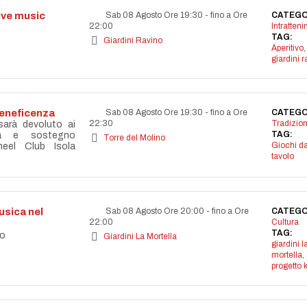
live music
Sab 08 Agosto Ore 19:30
-
fino a Ore
CATEGO
22:00
Intratten
TAG:
Giardini Ravino
Aperitivo
,
giardini r
beneficenza
Sab 08 Agosto Ore 19:30
-
fino a Ore
CATEGO
22:30
Tradizion
 sarà devoluto ai
TAG:
età e sostegno
Torre del Molino
Giochi d
eel Club Isola
tavolo
sica nel
Sab 08 Agosto Ore 20:00
-
fino a Ore
CATEGO
22:00
Cultura
TAG:
co
Giardini La Mortella
giardini l
mortella
,
progetto 