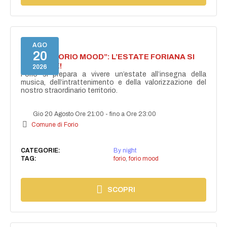
AGO
20
NASCE “FORIO MOOD”: L’ESTATE FORIANA SI
ACCENDE!
2026
Forio si prepara a vivere un’estate all’insegna della
musica, dell’intrattenimento e della valorizzazione del
nostro straordinario territorio.
Gio 20 Agosto Ore 21:00
-
fino a Ore 23:00
Comune di Forio
CATEGORIE:
By night
TAG:
forio
,
forio mood
SCOPRI