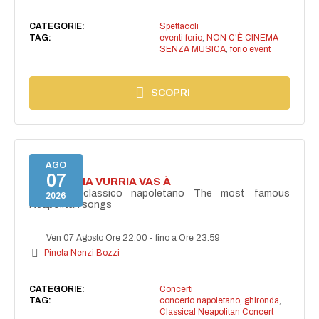
CATEGORIE:
Spettacoli
TAG:
eventi forio
,
NON C'È CINEMA
SENZA MUSICA
,
forio event
SCOPRI
AGO
07
I'TE VURRIA VURRIA VAS À
Concerto classico napoletano The most famous
2026
Neapolitan songs
Ven 07 Agosto Ore 22:00
-
fino a Ore 23:59
Pineta Nenzi Bozzi
CATEGORIE:
Concerti
TAG:
concerto napoletano
,
ghironda
,
Classical Neapolitan Concert