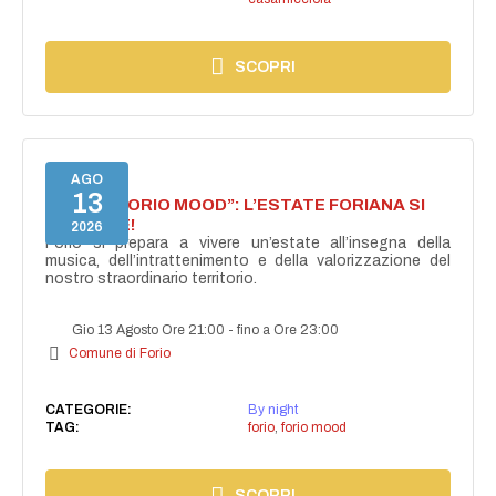
SCOPRI
AGO
13
NASCE “FORIO MOOD”: L’ESTATE FORIANA SI
ACCENDE!
2026
Forio si prepara a vivere un’estate all’insegna della
musica, dell’intrattenimento e della valorizzazione del
nostro straordinario territorio.
Gio 13 Agosto Ore 21:00
-
fino a Ore 23:00
Comune di Forio
CATEGORIE:
By night
TAG:
forio
,
forio mood
SCOPRI