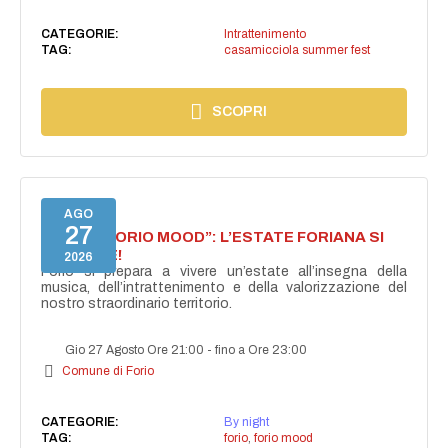
CATEGORIE:
Intrattenimento
TAG:
casamicciola summer fest
SCOPRI
AGO
27
NASCE “FORIO MOOD”: L’ESTATE FORIANA SI
ACCENDE!
2026
Forio si prepara a vivere un’estate all’insegna della
musica, dell’intrattenimento e della valorizzazione del
nostro straordinario territorio.
Gio 27 Agosto Ore 21:00
-
fino a Ore 23:00
Comune di Forio
CATEGORIE:
By night
TAG:
forio
,
forio mood