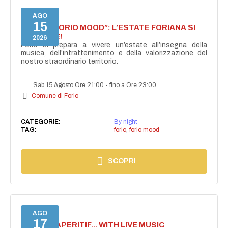
AGO
15
NASCE “FORIO MOOD”: L’ESTATE FORIANA SI
ACCENDE!
2026
Forio si prepara a vivere un’estate all’insegna della
musica, dell’intrattenimento e della valorizzazione del
nostro straordinario territorio.
Sab 15 Agosto Ore 21:00
-
fino a Ore 23:00
Comune di Forio
CATEGORIE:
By night
TAG:
forio
,
forio mood
SCOPRI
AGO
17
SECRET APERITIF... WITH LIVE MUSIC