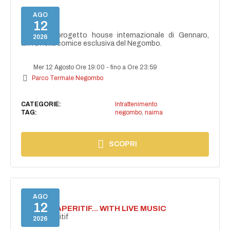
AGO
12
NAIMA
NAIMA, il progetto house internazionale di Gennaro,
2026
arriva nella cornice esclusiva del Negombo.
Mer 12 Agosto Ore 19:00
-
fino a Ore 23:59
Parco Termale Negombo
CATEGORIE:
Intrattenimento
TAG:
negombo
,
naima
SCOPRI
AGO
12
SECRET APERITIF... WITH LIVE MUSIC
Secret aperitif
2026