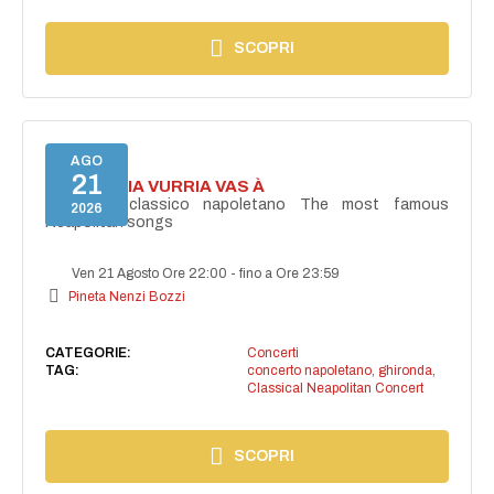
SCOPRI
AGO
21
I'TE VURRIA VURRIA VAS À
Concerto classico napoletano The most famous
2026
Neapolitan songs
Ven 21 Agosto Ore 22:00
-
fino a Ore 23:59
Pineta Nenzi Bozzi
CATEGORIE:
Concerti
TAG:
concerto napoletano
,
ghironda
,
Classical Neapolitan Concert
SCOPRI