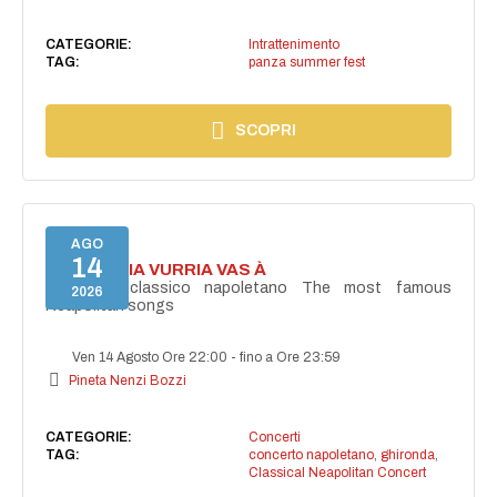
CATEGORIE:
Intrattenimento
TAG:
panza summer fest
SCOPRI
AGO
14
I'TE VURRIA VURRIA VAS À
Concerto classico napoletano The most famous
2026
Neapolitan songs
Ven 14 Agosto Ore 22:00
-
fino a Ore 23:59
Pineta Nenzi Bozzi
CATEGORIE:
Concerti
TAG:
concerto napoletano
,
ghironda
,
Classical Neapolitan Concert