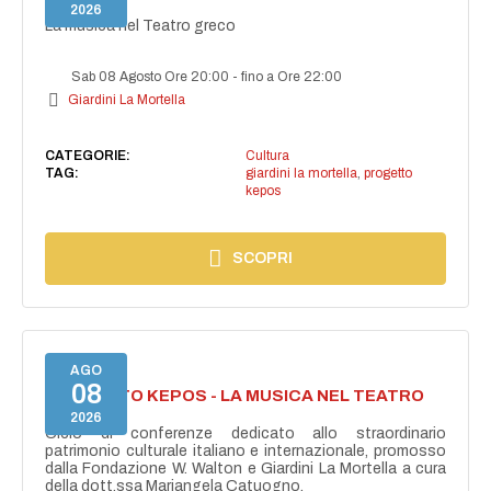
GRECO
2026
La musica nel Teatro greco
Sab 08 Agosto Ore 20:00
-
fino a Ore 22:00
Giardini La Mortella
CATEGORIE:
Cultura
TAG:
giardini la mortella
,
progetto
kepos
SCOPRI
AGO
08
PROGETTO KEPOS - LA MUSICA NEL TEATRO
GRECO
2026
Ciclo di conferenze dedicato allo straordinario
patrimonio culturale italiano e internazionale, promosso
dalla Fondazione W. Walton e Giardini La Mortella a cura
della dott.ssa Mariangela Catuogno.