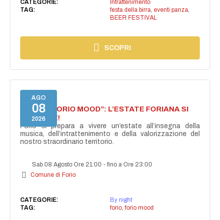
CATEGORIE:
Intrattenimento
TAG:
festa della birra
,
eventi panza
,
BEER FESTIVAL
SCOPRI
AGO
08
NASCE “FORIO MOOD”: L’ESTATE FORIANA SI
ACCENDE!
2026
Forio si prepara a vivere un’estate all’insegna della
musica, dell’intrattenimento e della valorizzazione del
nostro straordinario territorio.
Sab 08 Agosto Ore 21:00
-
fino a Ore 23:00
Comune di Forio
CATEGORIE:
By night
TAG:
forio
,
forio mood