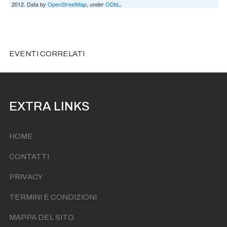
2012. Data by
OpenStreetMap
, under
ODbL
.
EVENTI CORRELATI
EXTRA LINKS
HOME
CONTATTI
PRIVACY
TERMINI E CONDIZIONI
MAPPA DEL SITO