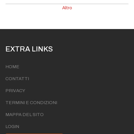
I'te Vurria Vurria Vas à
Ven 28 Agosto Ore 22:00
Altro
I'te Vurria Vurria Vas à
Ven 04 Settembre Ore 22:00
I'te Vurria Vurria Vas à
Ven 11 Settembre Ore 22:00
I'te Vurria Vurria Vas à
Ven 18 Settembre Ore 22:00
I'te Vurria Vurria Vas à
Ven 25 Settembre Ore 22:00
EXTRA LINKS
HOME
CONTATTI
PRIVACY
TERMINI E CONDIZIONI
MAPPA DEL SITO
LOGIN