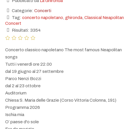
Pubblicato da
La Ghironda
Categorie:
Concerti
Tag:
concerto napoletano
,
ghironda
,
Classical Neapolitan
Concert
Risultati: 3354
Concerto classico napoletano The most famous Neapolitan
songs
Tutti i venerdì ore 22.00
dal 19 giugno al 27 settembre
Parco Nenzi Bozzi
dal 2 al 23 ottobre
Auditorium
Chiesa S. Maria delle Grazie (Corso Vittoria Colonna, 191)
Programma 2026
Ischia mia
O’ paese d'o sole
Era de maggio