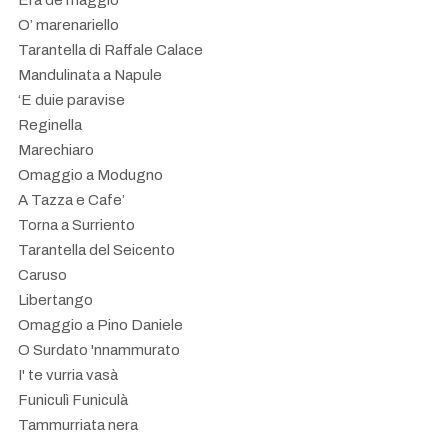
O’ marenariello
Tarantella di Raffale Calace
Mandulinata a Napule
‘E duie paravise
Reginella
Marechiaro
Omaggio a Modugno
A Tazza e Cafe’
Torna a Surriento
Tarantella del Seicento
Caruso
Libertango
Omaggio a Pino Daniele
O Surdato 'nnammurato
I' te vurria vasà
Funiculì Funiculà
Tammurriata nera