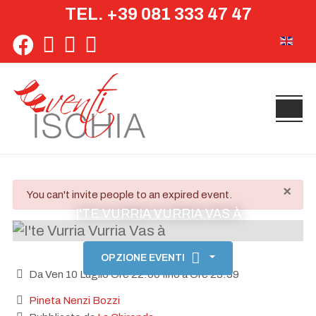
TEL. +39 081 333 47 47
Seleziona 
×
danger
You can't invite people to an expired event.
I'TE VURRIA VURRIA VAS À
OPZIONE EVENTI
Da Ven 10 Luglio Ore 22:00 fino a Ore 23:59
Pineta Nenzi Bozzi