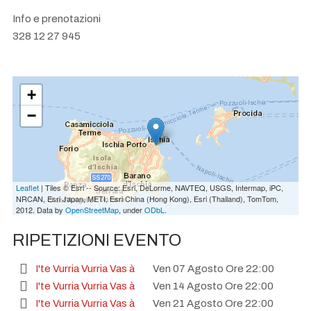
Info e prenotazioni
328 12 27 945
+
−
Leaflet
| Tiles © Esri -- Source: Esri, DeLorme, NAVTEQ, USGS, Intermap, iPC,
NRCAN, Esri Japan, METI, Esri China (Hong Kong), Esri (Thailand), TomTom,
2012. Data by
OpenStreetMap
, under
ODbL
.
RIPETIZIONI EVENTO
I'te Vurria Vurria Vas à
Ven 07 Agosto Ore 22:00
I'te Vurria Vurria Vas à
Ven 14 Agosto Ore 22:00
I'te Vurria Vurria Vas à
Ven 21 Agosto Ore 22:00