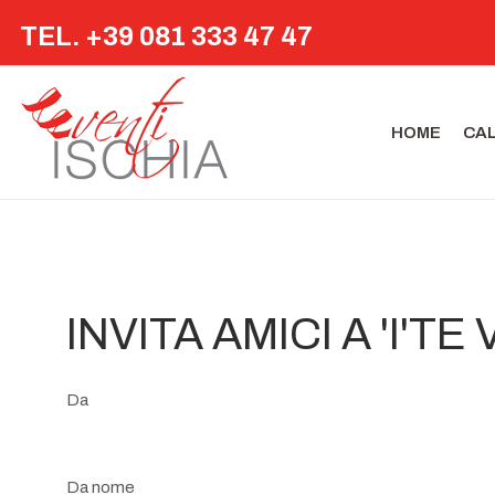
TEL. +39 081 333 47 47
HOME
CA
INVITA AMICI A 'I'T
Da
Da nome