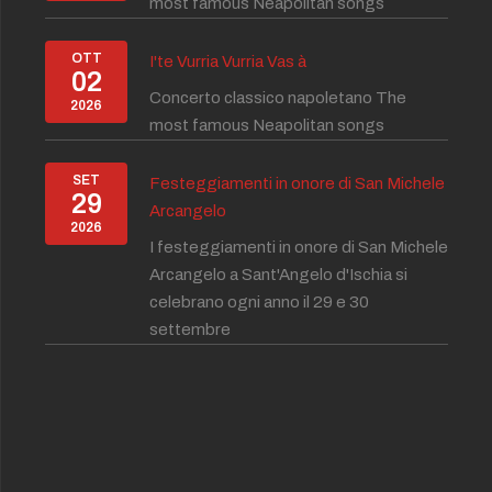
most famous Neapolitan songs
OTT
I'te Vurria Vurria Vas à
02
Concerto classico napoletano The
2026
most famous Neapolitan songs
SET
Festeggiamenti in onore di San Michele
29
Arcangelo
2026
I festeggiamenti in onore di San Michele
Arcangelo a Sant'Angelo d'Ischia si
celebrano ogni anno il 29 e 30
settembre