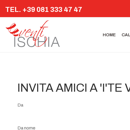
TEL. +39 081 333 47 47
HOME
CA
INVITA AMICI A 'I'T
Da
Da nome