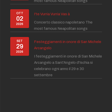
most famous Neapolitan songs
OTT
I'te Vurria Vurria Vas à
02
Concerto classico napoletano The
2026
most famous Neapolitan songs
SET
Festeggiamenti in onore di San Michele
29
Arcangelo
2026
I festeggiamenti in onore di San Michele
Arcangelo a Sant'Angelo d'Ischia si
celebrano ogni anno il 29 e 30
settembre