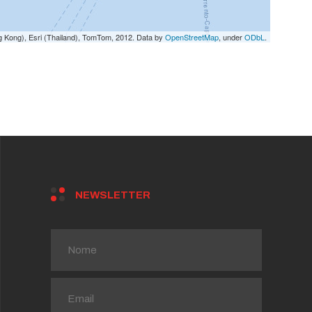
g Kong), Esri (Thailand), TomTom, 2012. Data by
OpenStreetMap
, under
ODbL
.
NEWSLETTER