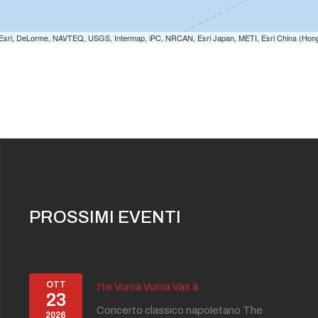
e: Esri, DeLorme, NAVTEQ, USGS, Intermap, iPC, NRCAN, Esri Japan, METI, Esri China (Hon
PROSSIMI EVENTI
OTT
I'te Vurria Vurria Vas à
23
Concerto classico napoletano The
2026