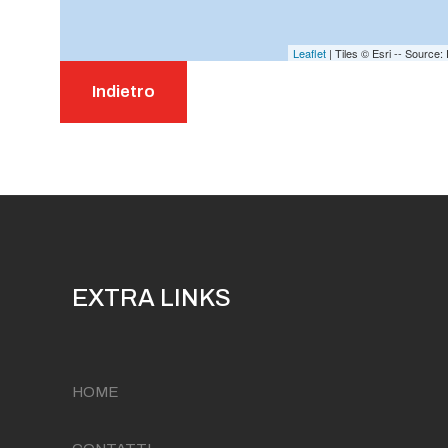
Leaflet
| Tiles © Esri -- Sourc
Indietro
EXTRA LINKS
HOME