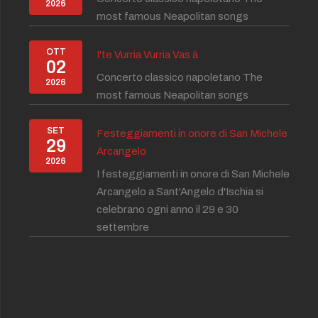
2026
most famous Neapolitan songs
OTT
I'te Vurria Vurria Vas à
02
Concerto classico napoletano The
2026
most famous Neapolitan songs
SET
Festeggiamenti in onore di San Michele
29
Arcangelo
2026
I festeggiamenti in onore di San Michele
Arcangelo a Sant'Angelo d'Ischia si
celebrano ogni anno il 29 e 30
settembre