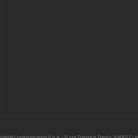
ointel Communication S.p.A. - P.zza Trieste e Trento, 9 80077 -
I