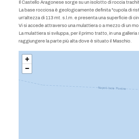
Il Castello Aragonese sorge su un isolotto di roccia trachi
La base rocciosa è geologicamente definita "cupola di ris
un'altezza di 113 mt. s.l.m. e presenta una superficie di c
Vi si accede attraverso una mulattiera o a mezzo di un mode
La mulattiera si sviluppa, per il primo tratto, in una galler
raggiungere la parte più alta dove è situato il Maschio.
+
−