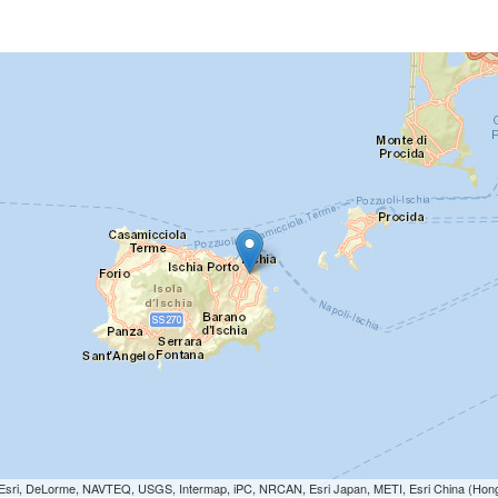
e: Esri, DeLorme, NAVTEQ, USGS, Intermap, iPC, NRCAN, Esri Japan, METI, Esri China (Hon