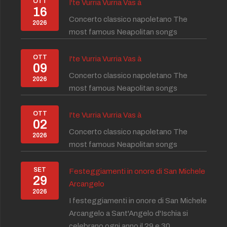
OTT
I'te Vurria Vurria Vas à
16
Concerto classico napoletano The
2026
most famous Neapolitan songs
OTT
I'te Vurria Vurria Vas à
09
Concerto classico napoletano The
2026
most famous Neapolitan songs
OTT
I'te Vurria Vurria Vas à
02
Concerto classico napoletano The
2026
most famous Neapolitan songs
SET
Festeggiamenti in onore di San Michele
29
Arcangelo
2026
I festeggiamenti in onore di San Michele
Arcangelo a Sant'Angelo d'Ischia si
celebrano ogni anno il 29 e 30