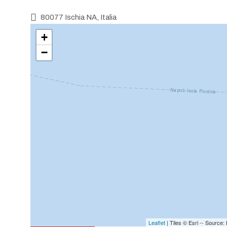
80077 Ischia NA, Italia
+
−
Leaflet
| Tiles © Esri -- Sourc