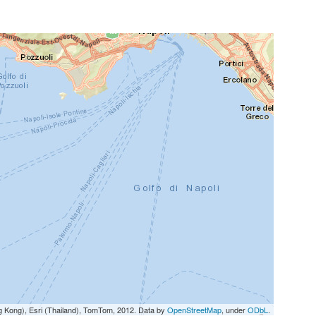
g Kong), Esri (Thailand), TomTom, 2012. Data by
OpenStreetMap
, under
ODbL
.