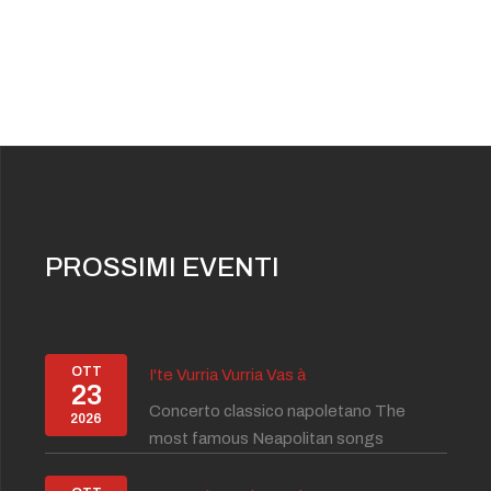
PROSSIMI EVENTI
OTT
I'te Vurria Vurria Vas à
23
Concerto classico napoletano The
2026
most famous Neapolitan songs