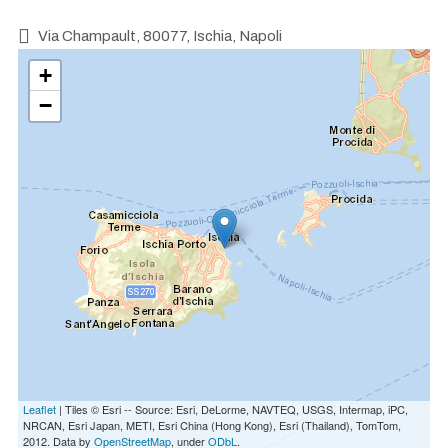
Via Champault, 80077, Ischia, Napoli
+
−
Leaflet
| Tiles © Esri -- Source: Esri, DeLorme, NAVTEQ, USGS, Intermap, iPC,
NRCAN, Esri Japan, METI, Esri China (Hong Kong), Esri (Thailand), TomTom,
2012. Data by
OpenStreetMap
, under
ODbL
.