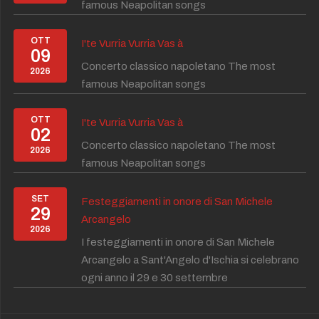
famous Neapolitan songs
OTT
I'te Vurria Vurria Vas à
09
Concerto classico napoletano The most
2026
famous Neapolitan songs
OTT
I'te Vurria Vurria Vas à
02
Concerto classico napoletano The most
2026
famous Neapolitan songs
SET
Festeggiamenti in onore di San Michele
29
Arcangelo
2026
I festeggiamenti in onore di San Michele
Arcangelo a Sant'Angelo d'Ischia si celebrano
ogni anno il 29 e 30 settembre